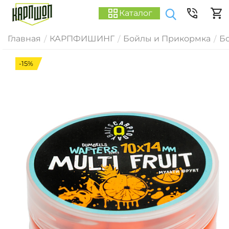
Каталог
Главная
КАРПФИШИНГ
Бойлы и Прикормка
Б
/
/
/
-15%