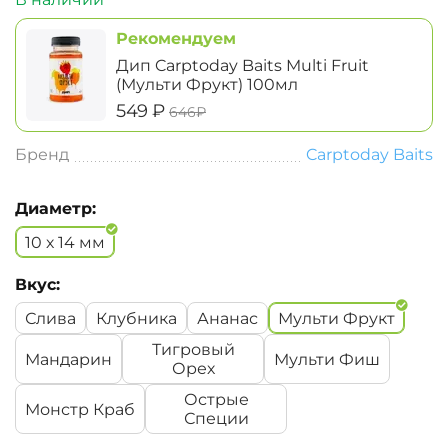
Рекомендуем
Дип Carptoday Baits Multi Fruit
(Мульти Фрукт) 100мл
‍549‍
₽
‍646‍
₽
Бренд
Carptoday Baits
Диаметр:
10 х 14 мм
Вкус:
Слива
Клубника
Ананас
Мульти Фрукт
Тигровый
Мандарин
Мульти Фиш
Орех
Острые
Монстр Краб
Специи