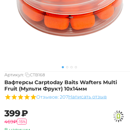
Артикул:
CTB168
Вафтерсы Carptoday Baits Wafters Multi
Fruit (Мульти Фрукт) 10х14мм
Написать отзыв
Отзывов: 207
‍399‍
₽
‍469‍
₽
-15%
В наличии