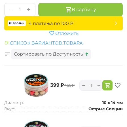
+
−
В корзину
4 платежа по
100
₽
Отложить
СПИСОК ВАРИАНТОВ ТОВАРА
Сортировать по Доступность
+
−
‍399‍
₽
‍469‍
₽
Диаметр:
10 х 14 мм
Вкус:
Острые Специи