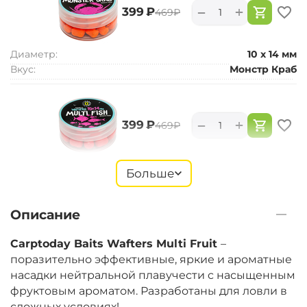
+
−
‍399‍
₽
‍469‍
₽
Диаметр:
10 х 14 мм
Вкус:
Монстр Краб
+
−
‍399‍
₽
‍469‍
₽
Диаметр:
10 х 14 мм
Больше
Вкус:
Мульти Фиш
Описание
+
−
‍399‍
₽
‍469‍
₽
Carptoday Baits Wafters Multi Fruit
–
поразительно эффективные, яркие и ароматные
насадки нейтральной плавучести c насыщенным
Диаметр:
10 х 14 мм
фруктовым ароматом. Разработаны для ловли в
Вкус:
Мульти Фрукт
сложных условиях!