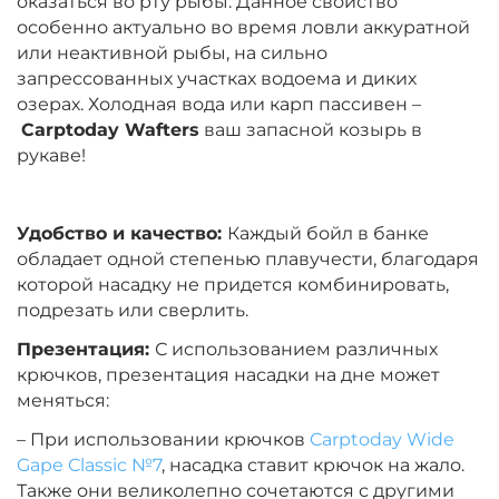
оказаться во рту рыбы. Данное свойство
Диаметр:
10 х 14 мм
особенно актуально во время ловли аккуратной
Вкус:
Клубника
или неактивной рыбы, на сильно
запрессованных участках водоема и диких
озерах. Холодная вода или карп пассивен –
+
−
‍399‍
₽
‍469‍
₽
Carptoday Wafters
ваш запасной козырь в
рукаве!
Диаметр:
10 х 14 мм
Вкус:
Мандарин
Удобство и качество:
Каждый бойл в банке
обладает одной степенью плавучести, благодаря
которой насадку не придется комбинировать,
+
−
‍399‍
₽
‍469‍
₽
подрезать или сверлить.
Презентация:
С использованием различных
крючков, презентация насадки на дне может
Диаметр:
10 х 14 мм
меняться:
Вкус:
Тигровый Орех
– При использовании крючков
Carptoday Wide
Gape Classic №7
, насадка ставит крючок на жало.
Также они великолепно сочетаются с другими