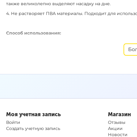
также великолепно выделяют насадку на дне.
4. Не растворяет ПВА материалы. Подходит для исполь
Способ использования:
Наилучшие результаты были достигнуты при вымачивани
бойлы, пеллетс или кукурузу в дип на 1-2 часа перед за
Бо
распределилась по приманке.
Заметим, что длительное дипование плавающих бойлов в
Характеристики:
– Вкус: фруктовый / ананас.
– Цвет: желтый.
– Объем: 100 мл.
Моя учетная запись
Магазин
Войти
Отзывы
– Не растворяет ПВА материалы.
Создать учетную запись
Акции
Новости