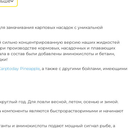
льше
рех
‍646‍
₽
‍549‍
₽
+
−
В наличии
нас
‍646‍
₽
ля замачивания карповых насадок с уникальной
‍549‍
₽
+
−
В наличии
рин
ой сильно концентрированную версию наших жидкостей
‍646‍
₽
 при производстве кормовых, насадочных и плавающих
ала в состав были добавлены аминокислоты и бетаин,
дки!
Carptoday Pineapple
, а также с другими бойлами, имеющими
круглый год. Для ловли весной, летом, осенью и зимой.
па компоненты являются быстрорастворимыми и начинают
танты и аминокислоты подают мощный сигнал рыбе, а