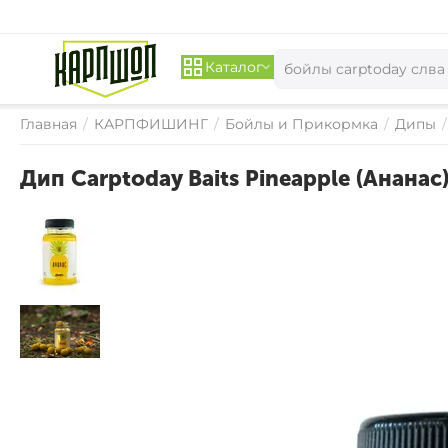
Каталог
Главная
/
КАРПФИШИНГ
/
Бойлы и Прикормка
/
Дипы
/
Дип Carptoday Baits Pineapple (Ананас
СКИДКА 
15%