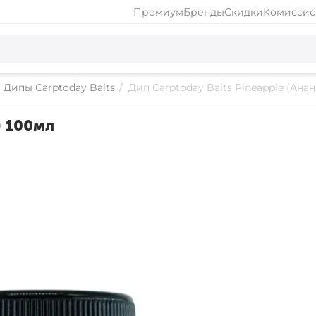
Премиум
Бренды
Скидки
Комиссио
Дипы Carptoday Baits
/
Дип Carptoday Baits Pineapple (Анан
) 100мл