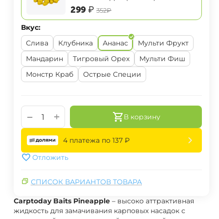
‍299‍
₽
‍352‍
₽
Вкус:
Слива
Клубника
Ананас
Мульти Фрукт
Мандарин
Тигровый Орех
Мульти Фиш
Монстр Краб
Острые Специи
+
−
В корзину
4 платежа по
137
₽
Отложить
СПИСОК ВАРИАНТОВ ТОВАРА
Carptoday Baits Pineapple
– высоко аттрактивная
жидкость для замачивания карповых насадок с