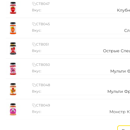
CTB047
Клубн
Вкус:
CTB045
Сл
Вкус:
CTB051
Острые Спе
Вкус:
CTB050
Мульти 
Вкус:
CTB048
Мульти Фр
Вкус:
CTB049
Монстр К
Вкус:
CTB188