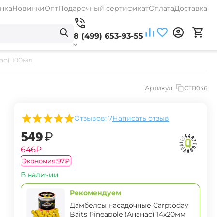
нка
Новинки
Опт
Подарочный сертификат
Оплата
Доставка
8 (499) 653-93-55
ас) 100мл
Артикул:
CTB046
Отзывов: 7
Написать отзыв
‍549‍
₽
‍646‍
₽
Экономия:
‍97‍
₽
В наличии
Рекомендуем
Дамбелсы насадочные Carptoday
Baits Pineapple (Ананас) 14х20мм