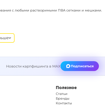
зования с любыми растворимыми ПВА сетками и мешками.
и насадки в жидкости более одного часа. Поместите
бросом и встряхните, что бы жидкость равномерно
льше
лияет на их плавучесть.
Новости карпфишинга в MAX
Подписаться
Полезное
Статьи
Бренды
Контакты