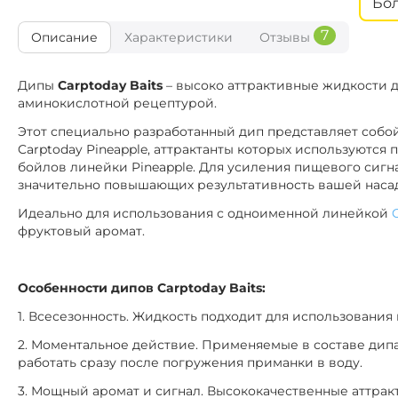
Бо
Тигровый О
Вкус:
7
Описание
Характеристики
Отзывы
CTB046
Ана
Вкус:
Дипы
Carptoday Baits
– высоко аттрактивные жидкости д
аминокислотной рецептурой.
CTB187
Манда
Этот специально разработанный дип представляет соб
Вкус:
Carptoday Pineapple, аттрактанты которых используются
бойлов линейки Pineapple. Для усиления пищевого сигн
значительно повышающих результативность вашей наса
Идеально для использования с одноименной линейкой
фруктовый аромат.
Особенности дипов Carptoday Baits:
1. Всесезонность. Жидкость подходит для использования 
2. Моментальное действие. Применяемые в составе ди
работать сразу после погружения приманки в воду.
3. Мощный аромат и сигнал. Высококачественные аттрак