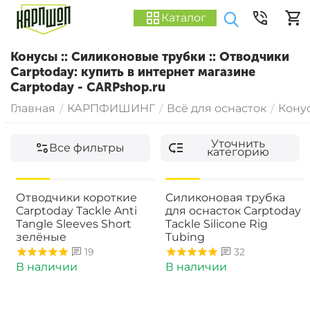
Каталог
Конусы :: Силиконовые трубки :: Отводчики
Carptoday: купить в интернет магазине
Carptoday - CARPshop.ru
Главная
КАРПФИШИНГ
Всё для оснасток
Конус
/
/
/
Уточнить
Все фильтры
категорию
-15%
-15%
Отводчики короткие
Силиконовая трубка
Carptoday Tackle Anti
для оснасток Carptoday
Tangle Sleeves Short
Tackle Silicone Rig
зелёные
Tubing
19
32
В наличии
В наличии