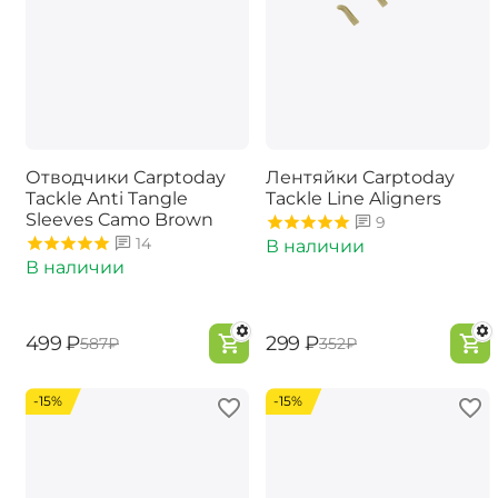
Отводчики Carptoday
Лентяйки Carptoday
Tackle Anti Tangle
Tackle Line Aligners
Sleeves Camo Brown
9
14
В наличии
В наличии
‍499‍
₽
‍299‍
₽
‍587‍
₽
‍352‍
₽
-15%
-15%