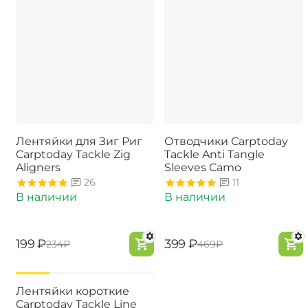
Лентяйки для Зиг Риг
Отводчики Carptoday
Carptoday Tackle Zig
Tackle Anti Tangle
Aligners
Sleeves Camo
26
11
В наличии
В наличии
‍199‍
₽
‍399‍
₽
‍234‍
₽
‍469‍
₽
-15%
Лентяйки короткие
Carptoday Tackle Line