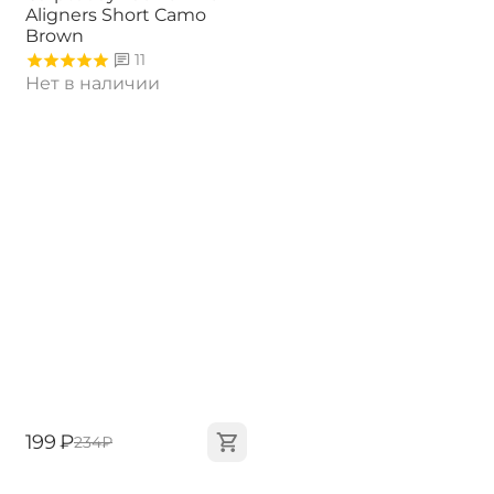
Aligners Short Camo
Brown
11
Нет в наличии
‍199‍
₽
‍234‍
₽