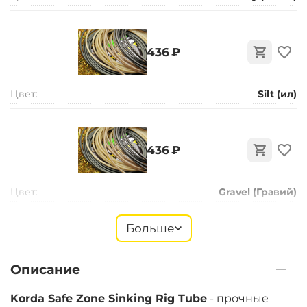
‍436‍
₽
Цвет:
Silt (ил)
‍436‍
₽
Цвет:
Gravel (Гравий)
Больше
‍436‍
₽
Описание
Цвет:
Weed (Водоросли)
Korda Safe Zone Sinking Rig Tube
- прочные