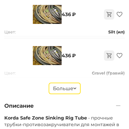
‍436‍
₽
Цвет:
Silt (ил)
‍436‍
₽
Цвет:
Gravel (Гравий)
Больше
‍436‍
₽
Описание
Цвет:
Weed (Водоросли)
Korda Safe Zone Sinking Rig Tube
- прочные
трубки-противозакручиватели для монтажей в