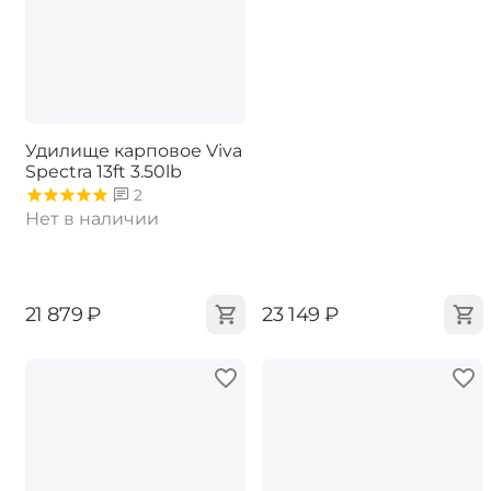
Удилище карповое Viva
Spectra 13ft 3.50lb
2
Нет в наличии
‍21 879‍
₽
‍23 149‍
₽