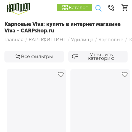
Каталог
Карповые Viva: купить в интернет магазине
Viva - CARPshop.ru
Главная
КАРПФИШИНГ
Удилища
Карповые
К
/
/
/
/
Уточнить
Все фильтры
категорию