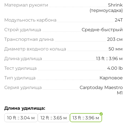
Материал рукояти
Shrink
(термоусадка)
Модульность карбона
24T
Строй удилища
Средне-быстрый
Транспортная длина
203 см
Диаметр входного кольца
50 мм
Длина удилища
13 ft :: 3.96 м
Тест удилища
4.00 lb
Тип удилища
Карповое
Серия удилища
Carptoday Maestro
M1
Длина удилища:
10 ft :: 3.04 м
12 ft :: 3.65 м
13 ft :: 3.96 м