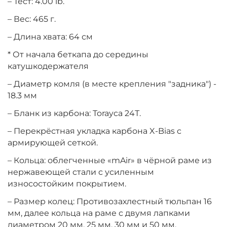
– Тест: 4.00 lb.
– Вес: 465 г.
– Длина хвата: 64 см
* От начала беткапа до середины
катушкодержателя
– Диаметр комля (в месте крепления "задника") -
18.3 мм
– Бланк из карбона: Torayca 24Т.
– Перекрёстная укладка карбона X-Bias с
армирующей сеткой.
– Кольца: облегченные «mAir» в чёрной раме из
нержавеющей стали с усиленным
износостойким покрытием.
– Размер колец: Противозахлестный тюльпан 16
мм, далее кольца на раме с двумя лапками
диаметром 20 мм, 25 мм, 30 мм и 50 мм.