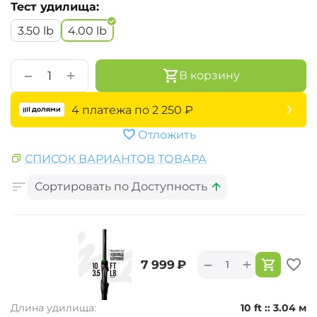
Тест удилища:
3.50 lb
4.00 lb
+
−
В корзину
4 платежа по
2 250
₽
Отложить
СПИСОК ВАРИАНТОВ ТОВАРА
Сортировать по Доступность
+
−
‍7 999‍
₽
Длина удилища:
10 ft :: 3.04 м