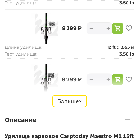
Тест удилища:
3.50 lb
+
−
‍8 399‍
₽
Длина удилища:
12 ft :: 3.65 м
Тест удилища:
3.50 lb
+
−
‍8 799‍
₽
Длина удилища:
12 ft :: 3.65 м
Больше
Тест удилища:
4.00 lb
Описание
+
−
‍8 899‍
₽
Удилище карповое Carptoday Maestro M1 13ft