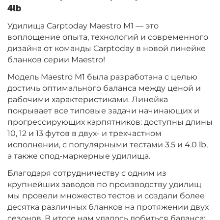
4lb
Длина удилища:
13 ft :: 3.96 м
Удилища Carptoday Maestro M1 — это
Тест удилища:
3.50 lb
воплощение опыта, технологий и современного
дизайна от команды Carptoday в новой линейке
бланков серии Maestro!
+
−
‍8 999‍
₽
Модель Maestro M1 была разработана с целью
достичь оптимального баланса между ценой и
Длина удилища:
13 ft :: 3.96 м
рабочими характеристиками. Линейка
Тест удилища:
4.00 lb
покрывает все типовые задачи начинающих и
прогрессирующих карпятников: доступны длины
10, 12 и 13 футов в двух- и трехчастном
исполнении, с популярными тестами 3.5 и 4.0 lb,
а также спод-маркерные удилища.
Благодаря сотрудничеству с одним из
крупнейших заводов по производству удилищ
мы провели множество тестов и создали более
десятка различных бланков на протяжении двух
сезонов. В итоге нам удалось добиться баланса: