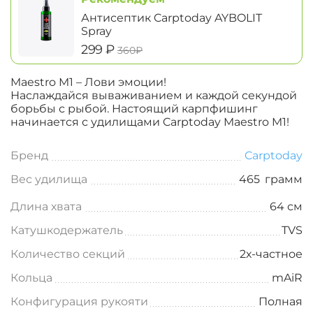
Антисептик Carptoday AYBOLIT
Spray
‍299‍
₽
‍360‍
₽
Maestro M1 – Лови эмоции!
Наслаждайся вываживанием и каждой секундой
борьбы с рыбой. Настоящий карпфишинг
начинается с удилищами Carptoday Maestro M1!
Бренд
Carptoday
Вес удилища
465
грамм
Длина хвата
64 см
Катушкодержатель
TVS
Количество секций
2х-частное
Кольца
mAiR
Конфигурация рукояти
Полная