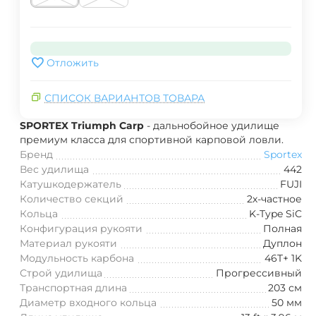
Отложить
СПИСОК ВАРИАНТОВ ТОВАРА
SPORTEX Triumph Carp
- дальнобойное удилище
премиум класса для спортивной карповой ловли.
Бренд
Sportex
Вес удилища
442
Катушкодержатель
FUJI
Количество секций
2х-частное
Кольца
K-Type SiC
Конфигурация рукояти
Полная
Материал рукояти
Дуплон
Модульность карбона
46T+ 1K
Строй удилища
Прогрессивный
Транспортная длина
203 см
Диаметр входного кольца
50 мм