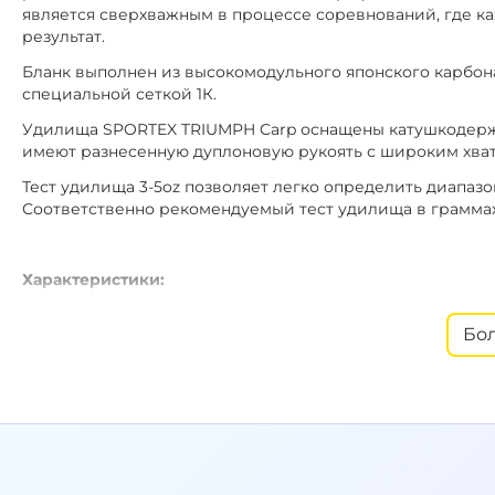
является сверхважным в процессе соревнований, где к
результат.
Бланк выполнен из высокомодульного японского карбо
специальной сеткой 1К.
Удилища
SPORTEX TRIUMPH Carp
оснащены катушкодер
имеют разнесенную дуплоновую рукоять с широким хват
Тест удилища
3-5
oz
позволяет легко определить диапазо
Соответственно рекомендуемый тест удилища в граммах н
Характеристики:
- Количество частей: 2.
Бо
- Кол-во колец: 6.
- Размеры колец: 16 / 16 / 20 / 30 / 40 / 50.
- Катушкодержатель: Fuji.
- Кольца: SiC.
- Длина: 13ft (3.96 см).