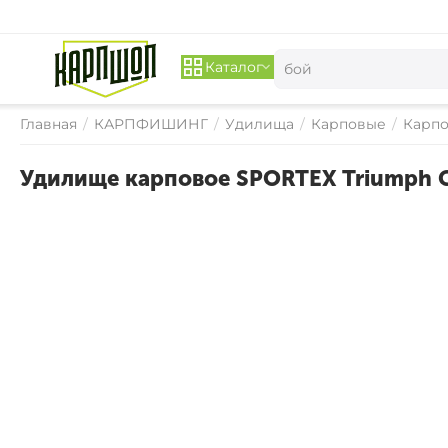
Каталог
Главная
/
КАРПФИШИНГ
/
Удилища
/
Карповые
/
Карпо
Удилище карповое SPORTEX Triumph Ca