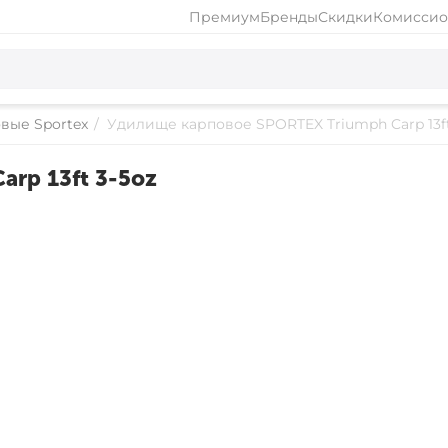
Премиум
Бренды
Скидки
Комиссио
вые Sportex
/
Удилище карповое SPORTEX Triumph Carp 13ft
rp 13ft 3-5oz