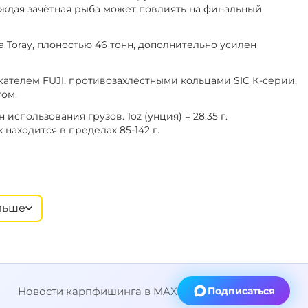
аждая зачётная рыба может повлиять на финальный
на
Toray
, плоностью 46 тонн, дополнительно усилен
жателем
FUJI
, противозахлестными кольцами
SIC К-серии,
ом.
н использования грузов.
1
oz
(унция) = 28.35 г.
аходится в пределах 85-142 г.
льше
Новости карпфишинга в MAX
Подписаться