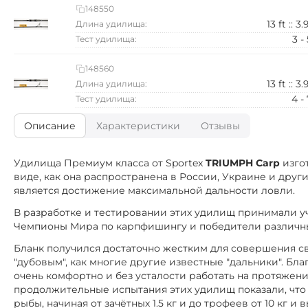
148550
13 ft :: 3
Длина удилища:
3 -
Тест удилища:
148560
13 ft :: 3
Длина удилища:
4 -
Тест удилища:
Описание
Характеристики
Отзывы
Удилища Премиум класса от
Sportex
TRIUMPH Carp
изго
виде, как она распространена в России, Украине и дру
является достижение максимальной дальности ловли.
В разработке и тестировании этих удилищ принимали уч
Чемпионы Мира по карпфишингу и победители различн
Бланк получился достаточно жестким для совершения св
"дубовым", как многие другие известные "дальники". Бл
очень комфортно и без усталости работать на протяжении
продолжительные испытания этих удилищ показали, чт
рыбы, начиная от зачётных 1.5 кг и до трофеев от 10 кг