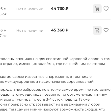
‍44 730‍
₽
.96 м
Нет в наличии
 5 oz
‍45 360‍
₽
.96 м
Нет в наличии
 7 oz
товлены специально для спортивной карповой ловли в том
гих странах, имеющих водоёмы, где важнейшим фактором
астие самые известные спортсмены, в том числе
ых международных и национальных соревнований.
ерхдальних забросов, но в то же самое время не настолько
агодаря этому, удилища позволяют спортсмену-карпятнику
 всего турнира, то есть 3-4 суток подряд. Также
о они прекрасно отрабатывают на вываживании любой
 и выше, тем самым минимизируют возможность сходов, что