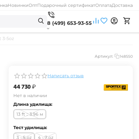
нка
Новинки
Опт
Подарочный сертификат
Оплата
Доставка
8 (499) 653-93-55
 3-5oz
Артикул:
148550
Написать отзыв
‍44 730‍
₽
Нет в наличии
Длина удилища:
13 ft :: 3.96 м
Тест удилища:
3 - 5 oz
4 - 7 oz