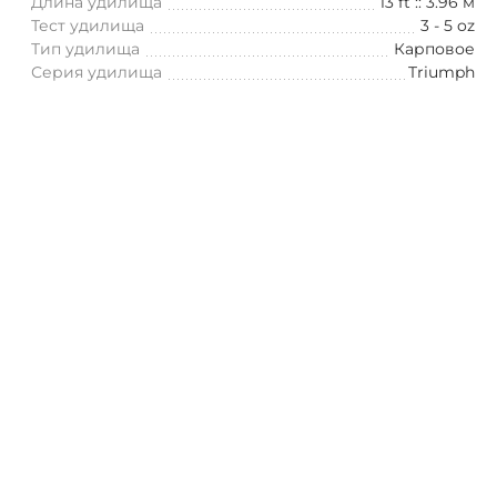
Длина удилища
13 ft :: 3.96 м
Тест удилища
3 - 5 oz
Тип удилища
Карповое
Серия удилища
Triumph