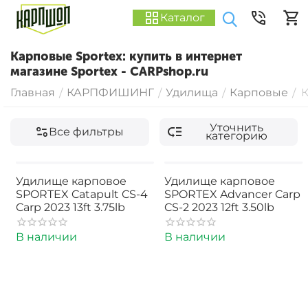
Каталог
Карповые Sportex: купить в интернет
магазине Sportex - CARPshop.ru
Главная
КАРПФИШИНГ
Удилища
Карповые
К
/
/
/
/
Уточнить
Все фильтры
категорию
Удилище карповое
Удилище карповое
SPORTEX Catapult CS-4
SPORTEX Advancer Carp
Carp 2023 13ft 3.75lb
CS-2 2023 12ft 3.50lb
В наличии
В наличии