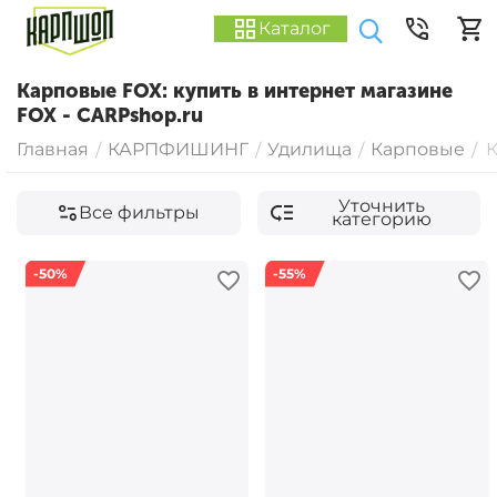
Каталог
Карповые FOX: купить в интернет магазине
FOX - CARPshop.ru
Главная
КАРПФИШИНГ
Удилища
Карповые
/
/
/
/
Уточнить
Все фильтры
категорию
-50%
-55%