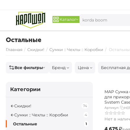
Каталог
Остальные
Главная
/
Скидки!
/
Сумки :: Чехлы :: Коробки
/
Остальны
Все фильтры
Бренд
Цена
Бесплатная д
– 33
Категории
%
MAP Сумка 
для прикор
System Case 
Скидки!
74
Артикул:
H0
Сумки :: Чехлы :: Коробки
4
Нет в нали
Остальные
1
‍4 675‍
₽
‍6 93