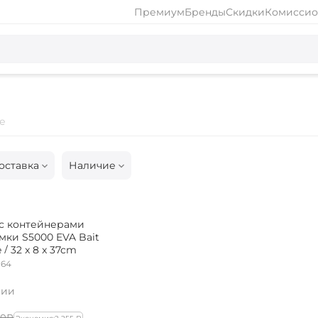
Премиум
Бренды
Скидки
Комиссио
е
оставка
Наличие
с контейнерами
мки S5000 EVA Bait
/ 32 x 8 x 37cm
164
чии
0‍
₽