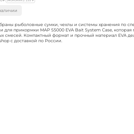
Экономия:
2 255
₽
наличии
обраны рыболовные сумки, чехлы и системы хранения по сп
 для прикормки MAP S5000 EVA Bait System Case, которая 
х смесей. Компактный формат и прочный материал EVA де
shop с доставкой по России.