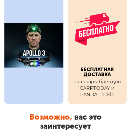
Сигнализаторы
Клей
БЕСПЛАТНАЯ
Палатки и шелтеры
ДОСТАВКА
Спод - Маркер
на товары брендов
CARPTODAY и
PANDA Tackle
Возможно,
вас это
заинтересует
Грузила