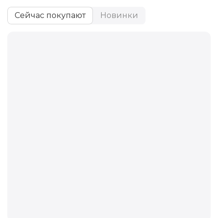
Всё для оснасток
Сейчас покупают
Новинки
Сумки
Прикормочные кораблики
Всё для маркерения