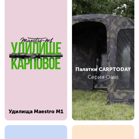
HOT
Леска
Крючки
Палатки CARPTODAY
Серия Oasis
Удилища
Раскладушки
Удилища Maestro M1