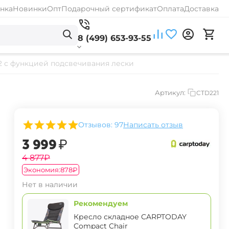
нка
Новинки
Опт
Подарочный сертификат
Оплата
Доставка
8 (499) 653-93-55
 2 с функцией подсвечивания лески
Артикул:
CTD221
Отзывов: 97
Написать отзыв
‍3 999‍
₽
‍4 877‍
₽
Экономия:
‍878‍
₽
Нет в наличии
Рекомендуем
Кресло складное CARPTODAY
Compact Chair