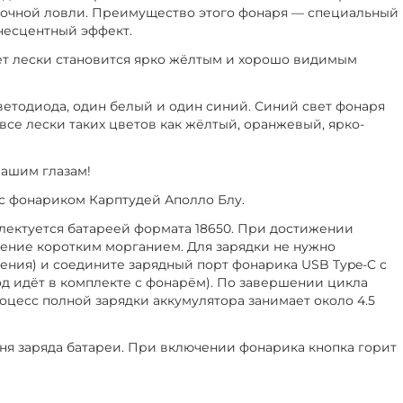
 ночной ловли. Преимущество этого фонаря — специальный
несцентный эффект.
вет лески становится ярко жёлтым и хорошо видимым
етодиода, один белый и один синий. Синий свет фонаря
все лески таких цветов как жёлтый, оранжевый, ярко-
вашим глазам!
с фонариком Карптудей Аполло Блу.
лектуется батареей формата 18650. При достижении
дение коротким морганием. Для зарядки не нужно
ения) и соедините зарядный порт фонарика USB Type-C с
 идёт в комплекте с фонарём). По завершении цикла
оцесс полной зарядки аккумулятора занимает около 4.5
вня заряда батареи. При включении фонарика кнопка горит