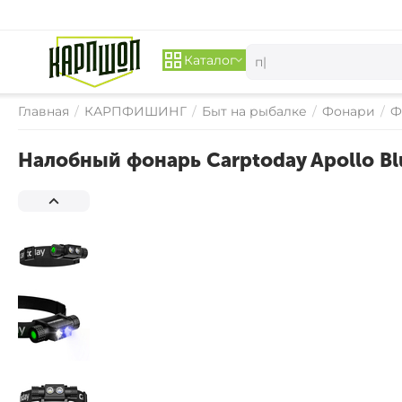
Каталог
Главная
/
КАРПФИШИНГ
/
Быт на рыбалке
/
Фонари
/
Ф
Налобный фонарь Carptoday Apollo Bl
СКИДКА 
18%