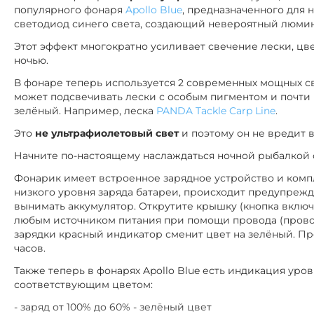
популярного фонаря
Apollo Blue
, предназначенного для
светодиод синего света, создающий невероятный люми
Этот эффект многократно усиливает свечение лески, ц
ночью.
В фонаре теперь используется 2 современных мощных св
может подсвечивать лески с особым пигментом и почти 
зелёный. Например, леска
PANDA Tackle Carp Line
.
Это
не ультрафиолетовый свет
и поэтому он не вредит 
Начните по-настоящему наслаждаться ночной рыбалкой 
Фонарик имеет встроенное зарядное устройство и комп
низкого уровня заряда батареи, происходит предупреж
вынимать аккумулятор. Открутите крышку (кнопка включ
любым источником питания при помощи провода (провод
зарядки красный индикатор сменит цвет на зелёный. Пр
часов.
Также теперь в фонарях Apollo Blue есть индикация уро
соответствующим цветом:
- заряд от 100% до 60% - зелёный цвет