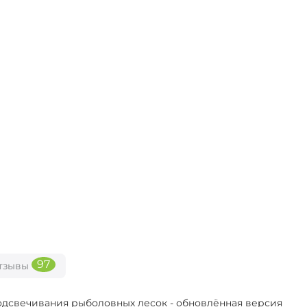
97
тзывы
дсвечивания рыболовных лесок - обновлённая версия