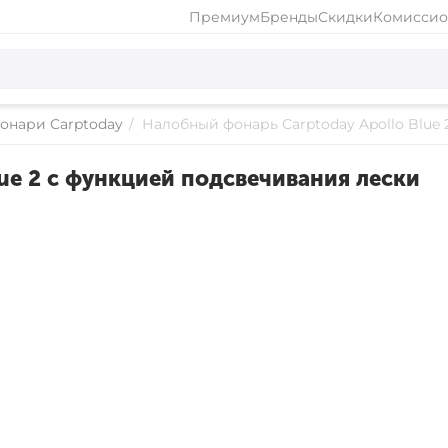
Премиум
Бренды
Скидки
Комиссио
онари Carptoday
/
Налобный фонарь Carptoday Apollo Blue
ue 2 с функцией подсвечивания лески