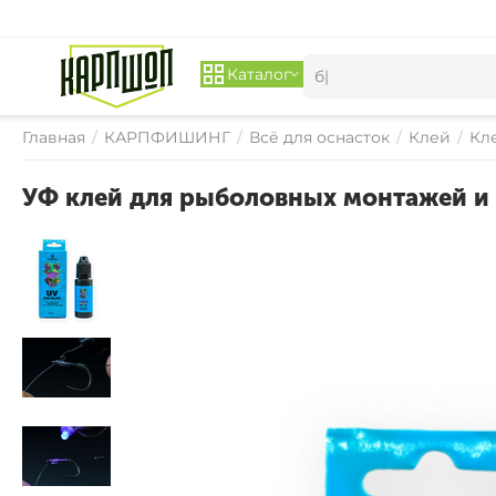
Каталог
Главная
/
КАРПФИШИНГ
/
Всё для оснасток
/
Клей
/
Кл
УФ клей для рыболовных монтажей и о
СКИДКА 
17%