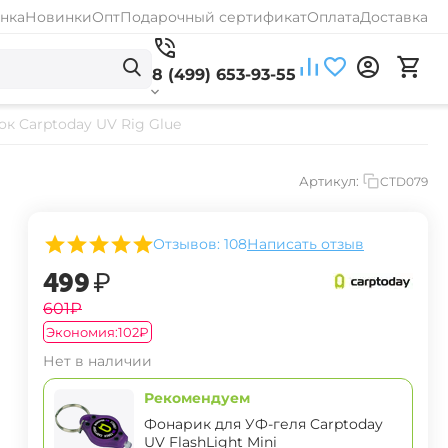
нка
Новинки
Опт
Подарочный сертификат
Оплата
Доставка
8 (499) 653-93-55
к Carptoday UV Rig Glue
Артикул:
CTD079
Отзывов: 108
Написать отзыв
‍499‍
₽
‍601‍
₽
Экономия:
‍102‍
₽
Нет в наличии
Рекомендуем
Фонарик для УФ-геля Carptoday
UV FlashLight Mini