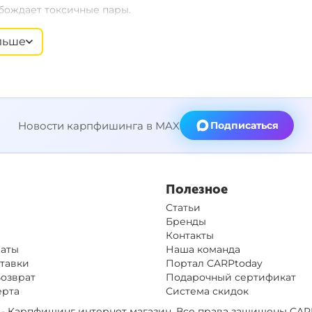
обождает токсичные пары.
льше
ариком на 10-40 секунд до полного затвердевания.
Новости карпфишинга в MAX
Подписаться
Полезное
Статьи
Бренды
Контакты
латы
Наша команда
тавки
Портал CARPtoday
Возврат
Подарочный сертификат
ерта
Система скидок
дали от прямых солнечных лучей.
op - Карпфишинг интернет магазин. Все права защищены
CAR