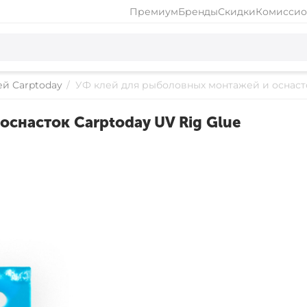
Премиум
Бренды
Скидки
Комиссио
ей Carptoday
/
УФ клей для рыболовных монтажей и оснасто
снасток Carptoday UV Rig Glue