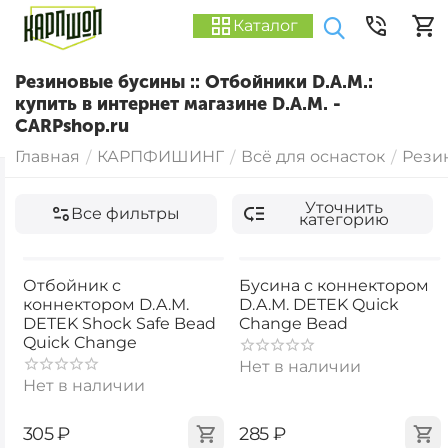
Каталог
Резиновые бусины :: Отбойники D.A.M.:
купить в интернет магазине D.A.M. -
CARPshop.ru
Главная
КАРПФИШИНГ
Всё для оснасток
Рези
/
/
/
Уточнить
Все фильтры
категорию
Отбойник с
Бусина с коннектором
коннектором D.A.M.
D.A.M. DETEK Quick
DETEK Shock Safe Bead
Change Bead
Quick Change
Нет в наличии
Нет в наличии
‍305‍
₽
‍285‍
₽