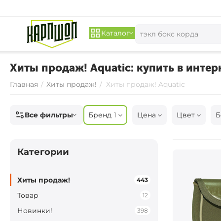
Каталог
Хиты продаж! Aquatic: купить в интер
Главная
/
Хиты продаж!
/
Хиты продаж! Aquatic
Все фильтры
Бренд
1
Цена
Цвет
Б
Категории
Хиты продаж!
443
Товар
12
Новинки!
398