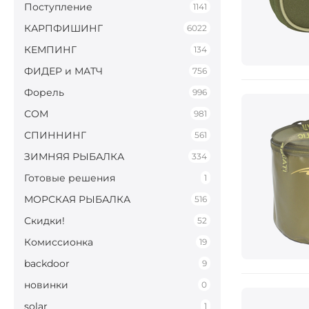
Поступление
1141
КАРПФИШИНГ
6022
КЕМПИНГ
134
ФИДЕР и МАТЧ
756
Форель
996
СОМ
981
СПИННИНГ
561
ЗИМНЯЯ РЫБАЛКА
334
Готовые решения
1
МОРСКАЯ РЫБАЛКА
516
Скидки!
52
Комиссионка
19
backdoor
9
новинки
0
solar
1