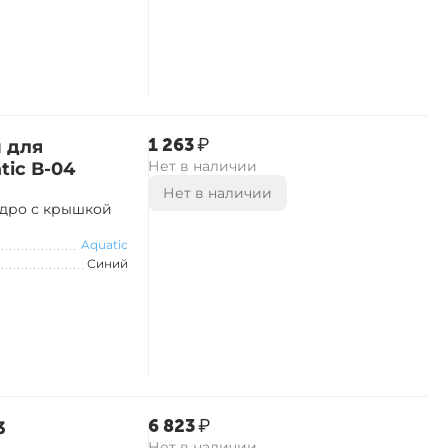
‍1 263‍
₽
 для
Нет в наличии
ic В-04
Нет в наличии
едро с крышкой
Aquatic
Синий
‍6 823‍
₽
3
Нет в наличии