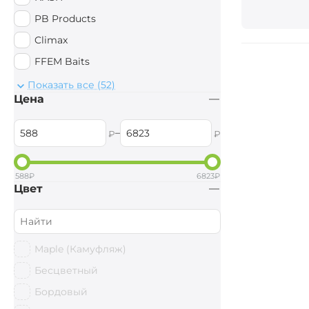
PB Products
Climax
FFEM Baits
Mad Carp Baits
Показать все (52)
Цена
UltraBaits
Preston Innovations
–
₽
₽
Sufix
Hayabusa
588
₽
6823
₽
Цвет
StarBaits
Ridge Monkey
AWA'S
Maple (Камуфляж)
DELPHIN
Бесцветный
Shimano
Бордовый
Anaconda