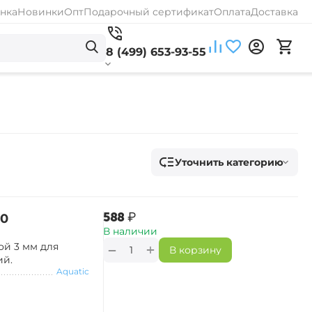
нка
Новинки
Опт
Подарочный сертификат
Оплата
Доставка
8 (499) 653-93-55
Уточнить категорию
‍588‍
₽
20
В наличии
ой 3 мм для
+
−
В корзину
ий.
Aquatic