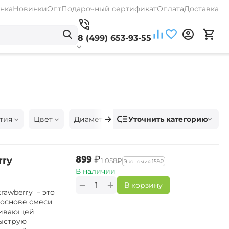
нка
Новинки
Опт
Подарочный сертификат
Оплата
Доставка
8 (499) 653-93-55
Уточнить категорию
тия
Цвет
Диаметр пеллетса
Объём
Раз
‍899‍
₽
rry
‍1 058‍
₽
Экономия:
‍159‍
₽
В наличии
+
−
В корзину
rawberry – это
 основе смеси
чивающей
быструю