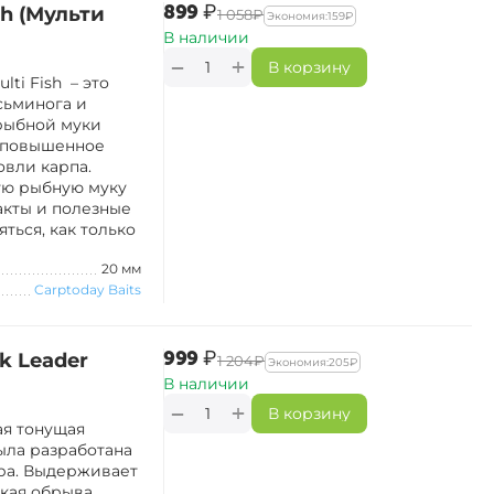
‍899‍
₽
sh (Мульти
‍1 058‍
₽
Экономия:
‍159‍
₽
В наличии
+
−
В корзину
ti Fish – это
сьминога и
рыбной муки
 повышенное
овли карпа.
ую рыбную муку
акты и полезные
ться, как только
20 мм
Carptoday Baits
‍999‍
₽
k Leader
‍1 204‍
₽
Экономия:
‍205‍
₽
В наличии
+
−
В корзину
ая тонущая
ыла разработана
ера. Выдерживает
ская обрыва