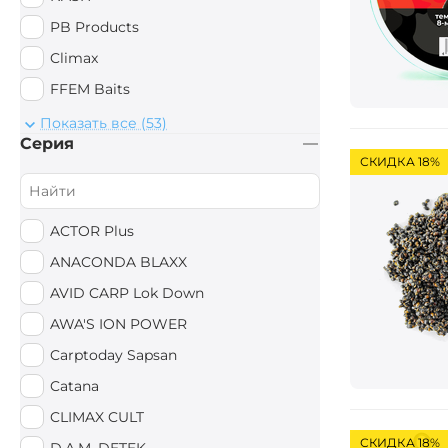
PB Products
Climax
FFEM Baits
Mad Carp Baits
Показать все (53)
Серия
UltraBaits
СКИДКА 18%
Preston Innovations
Sufix
ACTOR Plus
Hayabusa
ANACONDA BLAXX
StarBaits
AVID CARP Lok Down
Ridge Monkey
AWA'S ION POWER
AWA'S
Carptoday Sapsan
DELPHIN
Catana
Shimano
CLIMAX CULT
Anaconda
СКИДКА 18%