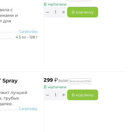
В наличии
зила с
+
−
В корзину
иками и
т для
Carptoday
4.5 oz – 128 г
‍299‍
₽
 Spray
‍360‍
₽
Экономия:
‍61‍
₽
В наличии
лужит лучшей
+
−
В корзину
, грубых
далее.
Carptoday