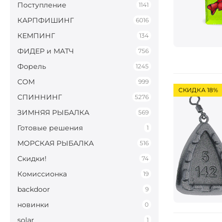
Поступление
1141
КАРПФИШИНГ
6016
КЕМПИНГ
134
ФИДЕР и МАТЧ
756
Форель
1245
СОМ
999
СКИДКА 18%
СПИННИНГ
5276
ЗИМНЯЯ РЫБАЛКА
569
Готовые решения
1
МОРСКАЯ РЫБАЛКА
516
Скидки!
74
Комиссионка
19
backdoor
9
новинки
0
solar
1