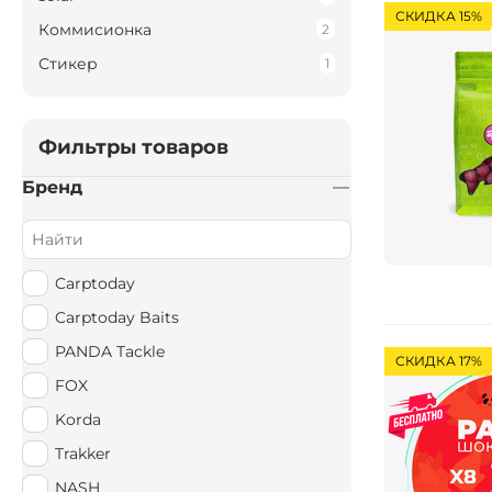
СКИДКА 15%
Коммисионка
2
Стикер
1
Фильтры товаров
Бренд
Carptoday
Carptoday Baits
PANDA Tackle
СКИДКА 17%
FOX
Korda
Trakker
NASH