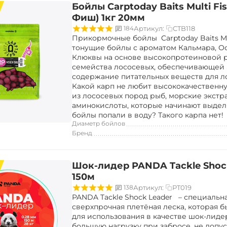
Бойлы Carptoday Baits Multi Fi
Фиш) 1кг 20мм
CTB118
184
Артикул:
Прикормочные бойлы Carptoday Baits Mul
тонущие бойлы с ароматом Кальмара, О
Клюквы на основе высокопротеиновой 
семейства лососевых, обеспечивающей
содержание питательных веществ для л
Какой карп не любит высококачественн
из лососевых пород рыб, морские экстр
аминокислоты, которые начинают выделя
бойлы попали в воду? Такого карпа нет!
Диаметр бойлов
Бренд
Шок-лидер PANDA Tackle Shoc
150м
PT019
138
Артикул:
PANDA Tackle Shock Leader – специальн
сверхпрочная плетёная леска, которая б
для использования в качестве шок-лид
большую нагрузку при забросе, не допу