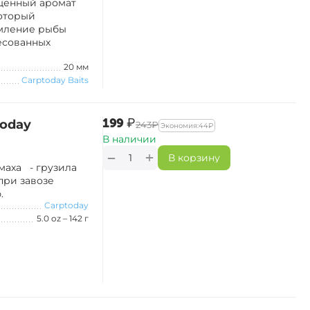
щенный аромат
который
рмление рыбы
есованных
20 мм
Carptoday Baits
‍199‍
₽
today
‍243‍
₽
Экономия:
‍44‍
₽
В наличии
+
−
В корзину
маха - грузила
при завозе
.
Carptoday
5.0 oz – 142 г