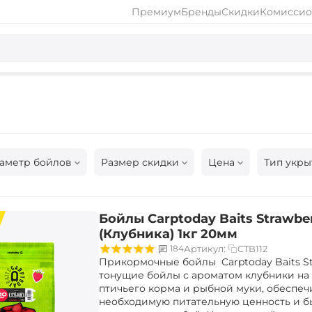
Премиум
Бренды
Скидки
Комиссио
аметр бойлов
Размер скидки
Цена
Тип укры
Бойлы Carptoday Baits Strawbe
(Клубника) 1кг 20мм
CTB112
184
Артикул:
Прикормочные бойлы Carptoday Baits St
тонущие бойлы с ароматом клубники на
птичьего корма и рыбной муки, обеспе
необходимую питательную ценность и 