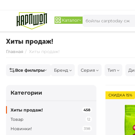
Каталог
Хиты продаж!
Главная
/
Хиты продаж!
Все фильтры
Бренд
Серия
Тип
Ди
Категории
СКИДКА 15%
Хиты продаж!
458
Товар
12
Новинки!
398