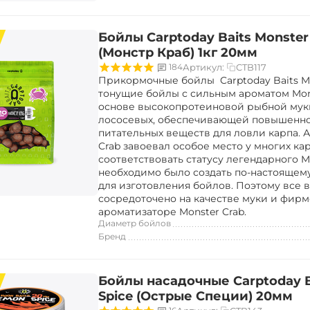
Бойлы Carptoday Baits Monster
(Монстр Краб) 1кг 20мм
CTB117
184
Артикул:
Прикормочные бойлы Carptoday Baits Mo
тонущие бойлы с сильным ароматом Mons
основе высокопротеиновой рыбной мук
лососевых, обеспечивающей повышенн
питательных веществ для ловли карпа. 
Crab завоевал особое место у многих ка
соответствовать статусу легендарного Mo
необходимо было создать по-настоящем
для изготовления бойлов. Поэтому все
сосредоточено на качестве муки и фир
ароматизаторе Monster Crab.
Диаметр бойлов
Бренд
Бойлы насадочные Carptoday 
Spice (Острые Специи) 20мм