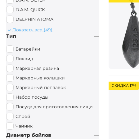
D.A.M. DETEK
EastShark
D.A.M. QUICK
Sonik
DELPHIN ATOMA
WOLF
DELPHIN THE END
Показать все (49)
AVID CARP
Тип
DELPHIN TXB
ASV-CODE
FIGHTER
Батарейки
Aquatic
Fluorescent
Ликвид
Daiwa
FOX Micron
Маркерная резина
Sportex
Hi-Vis Yellow
Маркерные колышки
Duracell
СКИДКА 17%
KORDA BASIX
Маркерный поплавок
Следопыт
KORDA Singlez
Набор посуды
ESP
Moss Green
Посуда для приготовления пищи
Deeper
NASH Indulgence
Спрей
German Fishing
OKUMA 8K
Чайник
Mivardi
OKUMA Aventa
Диаметр бойлов
Okuma