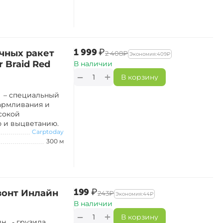
‍1 999‍
₽
чных ракет
‍2 408‍
₽
Экономия:
‍409‍
₽
 Braid Red
В наличии
+
−
В корзину
ed – специальный
армливания и
сокой
ю и выцветанию.
Carptoday
300 м
‍199‍
₽
зонт Инлайн
‍243‍
₽
Экономия:
‍44‍
₽
В наличии
+
−
В корзину
йн - грузила