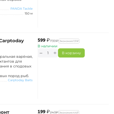
PANDA Tackle
150 м
‍599‍
₽
Carptoday
‍730‍
₽
Экономия:
‍131‍
₽
В наличии
+
−
В корзину
уральная варёная,
ктантов для
ания в сподовых
вых пород рыб.
Carptoday Baits
‍199‍
₽
зонт
‍243‍
₽
Экономия:
‍44‍
₽