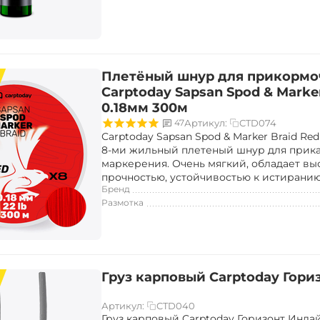
Плетёный шнур для прикормо
Carptoday Sapsan Spod & Marker
0.18мм 300м
CTD074
47
Артикул:
Сarptoday Sapsan Spod & Marker Braid R
8-ми жильный плетеный шнур для прик
маркерения. Очень мягкий, обладает вы
прочностью, устойчивостью к истирани
Бренд
Размотка
Груз карповый Carptoday Гори
CTD040
Артикул:
Груз карповый Carptoday Горизонт Инла