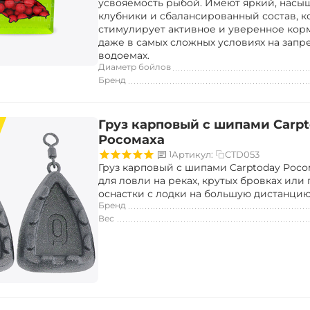
усвояемость рыбой. Имеют яркий, насы
клубники и сбалансированный состав, 
стимулирует активное и уверенное ко
даже в самых сложных условиях на запр
водоемах.
Диаметр бойлов
Бренд
Груз карповый с шипами Carp
Росомаха
CTD053
1
Артикул:
Груз карповый с шипами Carptoday Росо
для ловли на реках, крутых бровках или 
оснастки с лодки на большую дистанцию
Бренд
Вес