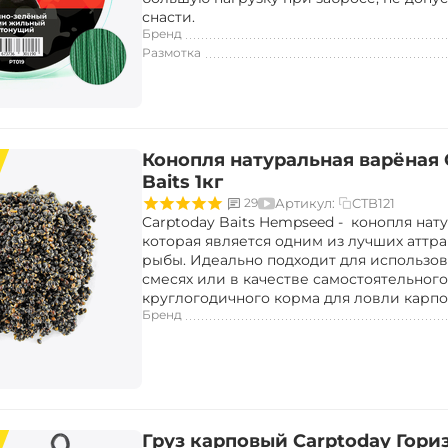
снасти.
Бренд
Размотка
Конопля натуральная варёная 
Baits 1кг
CTB121
29
Артикул:
Carptoday Baits Hempseed - конопля нат
которая является одним из лучших аттра
рыбы. Идеально подходит для использов
смесях или в качестве самостоятельного
круглогодичного корма для ловли карпо
Бренд
Груз карповый Carptoday Гори