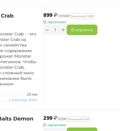
‍899‍
₽
 Crab
‍1 058‍
₽
Экономия:
‍159‍
₽
В наличии
+
−
В корзину
nster Crab – это
ter Crab на
и семейства
ое содержание
Аромат Monster
рпятников. Чтобы
nster Crab,
у сложный микс
 внимание было
менном
20 мм
Carptoday Baits
‍299‍
₽
Baits Demon
‍352‍
₽
Экономия:
‍53‍
₽
В наличии