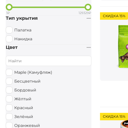
1
₽
129329
₽
СКИДКА 15%
Тип укрытия
Палатка
Накидка
Цвет
Maple (Камуфляж)
Бесцветный
Бордовый
Жёлтый
Красный
Зелёный
СКИДКА 15%
Оранжевый