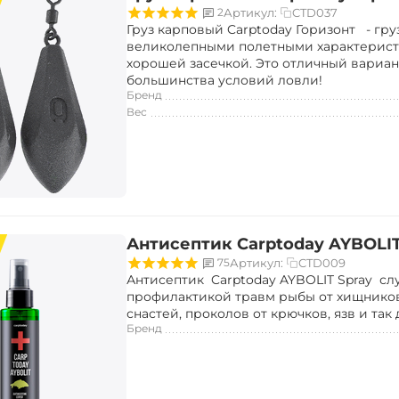
CTD037
2
Артикул:
Груз карповый Carptoday Горизонт - гру
великолепными полетными характерист
хорошей засечкой. Это отличный вариан
большинства условий ловли!
Бренд
Вес
Антисептик Carptoday AYBOLIT
CTD009
75
Артикул:
Антисептик Carptoday AYBOLIT Spray с
профилактикой травм рыбы от хищников
снастей, проколов от крючков, язв и так 
Бренд