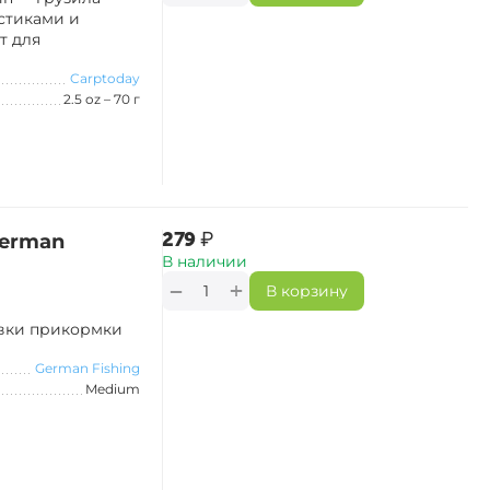
стиками и
т для
Carptoday
2.5 oz – 70 г
‍279‍
₽
German
В наличии
+
−
В корзину
авки прикормки
German Fishing
Medium