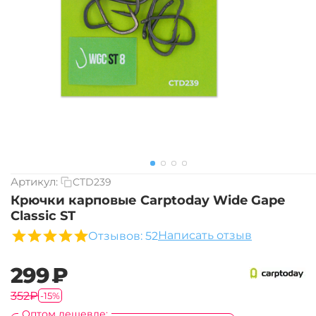
Артикул:
CTD239
Крючки карповые Carptoday Wide Gape
Classic ST
Написать отзыв
Отзывов: 52
‍299‍
₽
‍352‍
₽
-15%
Оптом дешевле: