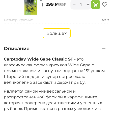
+
−
‍299‍
₽
‍352‍
₽
Размер крючка:
№ 7
Больше
+
−
‍299‍
₽
‍352‍
₽
Описание
Размер крючка:
№ 6
Carptoday Wide Gape Classic ST
- это
классическая форма крючков Wide Gape с
прямым жалом и загнутым внутрь на 15° ушком.
‍299‍
₽
Широкий поддев и супер острое жало
‍352‍
₽
великолепно засекают и держат рыбу.
Является самой универсальной и
Размер крючка:
№ 5
распространенной формой в карпфишинге,
которая проверена десятилетиями успешных
рыбалок. Применяется в разных условиях и с
+
−
‍299‍
₽
‍352‍
₽