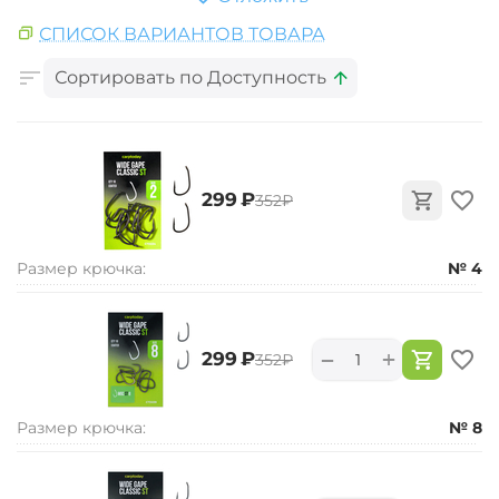
СПИСОК ВАРИАНТОВ ТОВАРА
Сортировать по Доступность
‍299‍
₽
‍352‍
₽
Размер крючка:
№ 4
+
−
‍299‍
₽
‍352‍
₽
Размер крючка:
№ 8