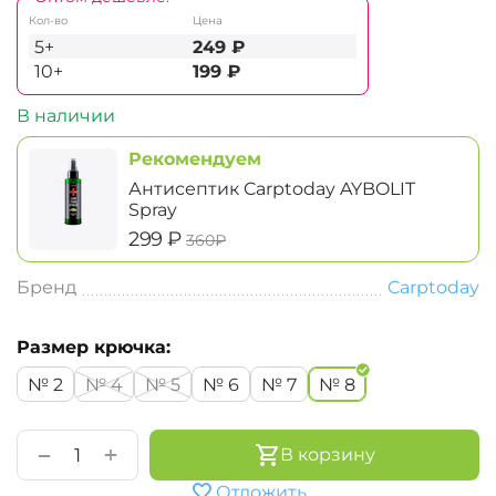
Кол-во
Цена
5+
249
₽
10+
199
₽
В наличии
Рекомендуем
Антисептик Carptoday AYBOLIT
Spray
‍299‍
₽
‍360‍
₽
Бренд
Carptoday
Размер крючка:
№ 2
№ 4
№ 5
№ 6
№ 7
№ 8
+
−
В корзину
Отложить