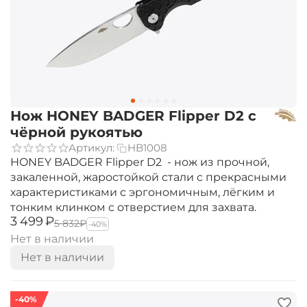
Нож HONEY BADGER Flipper D2 с
чёрной рукоятью
Артикул:
HB1008
HONEY BADGER Flipper D2 - нож из прочной,
закаленной, жаростойкой стали c прекрасными
характеристиками с эргономичным, лёгким и
тонким клинком c отверстием для захвата.
‍3 499‍
₽
‍5 832‍
₽
-40%
Нет в наличии
Нет в наличии
-40%