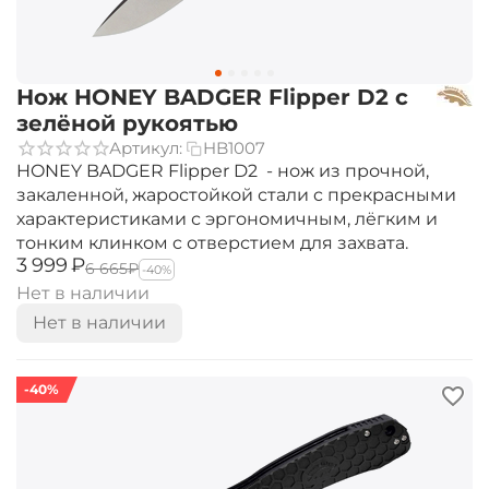
Нож HONEY BADGER Flipper D2 с
зелёной рукоятью
Артикул:
HB1007
HONEY BADGER Flipper D2 - нож из прочной,
закаленной, жаростойкой стали c прекрасными
характеристиками с эргономичным, лёгким и
тонким клинком c отверстием для захвата.
‍3 999‍
₽
‍6 665‍
₽
-40%
Нет в наличии
Нет в наличии
-40%