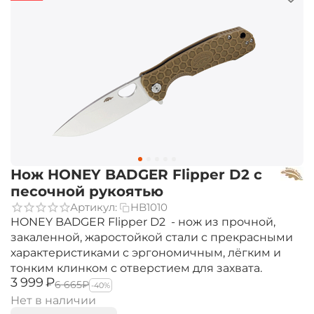
Нож HONEY BADGER Flipper D2 с
песочной рукоятью
Артикул:
HB1010
HONEY BADGER Flipper D2 - нож из прочной,
закаленной, жаростойкой стали c прекрасными
характеристиками с эргономичным, лёгким и
тонким клинком c отверстием для захвата.
‍3 999‍
₽
‍6 665‍
₽
-40%
Нет в наличии