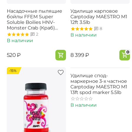
Насадочные пылящие
Удилище карповое
бойлы FFEM Super
Carptoday MAESTRO M1
Soluble Boilies HNV-
12ft 3.5lb
Monster Crab (Краб)
8
16/20mm
2
В наличии
В наличии
‍520‍
₽
‍8 399‍
₽
-15%
Удилище спод-
маркерное 3-х частное
Carptoday MAESTRO M1
13ft spod marker 5.5lb
В наличии