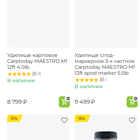
Удилище карповое
Удилище спод-
Carptoday MAESTRO M1
маркерное 3-х частное
12ft 4.0lb
Carptoday MAESTRO M1
12ft spod marker 5.5lb
8
1
В наличии
В наличии
‍8 799‍
₽
‍9 499‍
₽
-15%
-15%