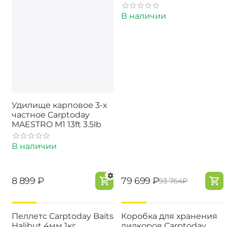
В наличии
Удилище карповое 3-х
частное Carptoday
MAESTRO M1 13ft 3.5lb
В наличии
‍8 899‍
₽
‍79 699‍
₽
‍93 764‍
₽
-15%
-19%
Пеллетс Carptoday Baits
Коробка для хранения
Halibut 4мм 1кг
лидкоров Carptoday