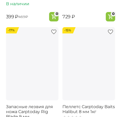
В наличии
‍399‍
₽
‍729‍
₽
‍469‍
₽
-17%
-15%
Запасные лезвия для
Пеллетс Carptoday Baits
ножа Carptoday Rig
Halibut 8 мм 1кг
Blade 9 мм