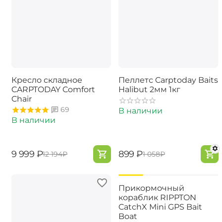
Кресло складное
Пеллетс Carptoday Baits
CARPTODAY Comfort
Halibut 2мм 1кг
Chair
69
В наличии
В наличии
‍9 999‍
₽
‍899‍
₽
‍12 194‍
₽
‍1 058‍
₽
-15%
Прикормочный
кораблик RIPPTON
CatchX Mini GPS Bait
Boat