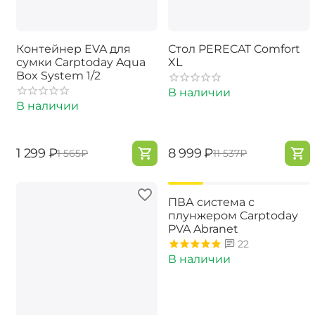
Контейнер EVA для
Стол PERECAT Comfort
сумки Carptoday Aqua
XL
Box System 1/2
В наличии
В наличии
‍1 299‍
₽
‍8 999‍
₽
‍1 565‍
₽
‍11 537‍
₽
-17%
ПВА система с
плунжером Carptoday
PVA Abranet
22
В наличии