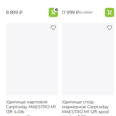
‍8 899‍
₽
‍11 999‍
₽
‍15 383‍
₽
Удилище карповое
Удилище спод-
Carptoday MAESTRO M1
маркерное Carptoday
13ft 4.0lb
MAESTRO M1 12ft spod