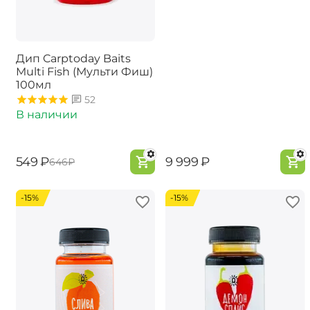
Дип Carptoday Baits
Multi Fish (Мульти Фиш)
100мл
52
В наличии
‍549‍
₽
‍9 999‍
₽
‍646‍
₽
-15%
-15%