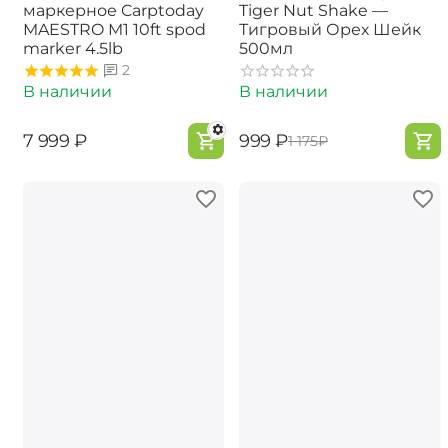
маркерное Carptoday
Tiger Nut Shake —
MAESTRO M1 10ft spod
Тигровый Орех Шейк
marker 4.5lb
500мл
2
В наличии
В наличии
‍7 999‍
₽
‍999‍
₽
‍1 175‍
₽