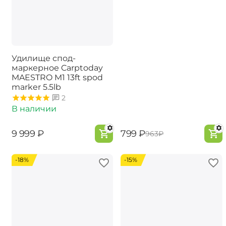
Удилище спод-
маркерное Carptoday
MAESTRO M1 13ft spod
marker 5.5lb
2
В наличии
‍9 999‍
₽
‍799‍
₽
‍963‍
₽
-18%
-15%