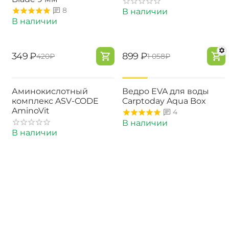
8
В наличии
В наличии
‍349‍
₽
‍899‍
₽
‍420‍
₽
‍1 058‍
₽
-17%
Аминокислотный
Ведро EVA для воды
комплекс ASV-CODE
Carptoday Aqua Box
AminoVit
4
В наличии
В наличии