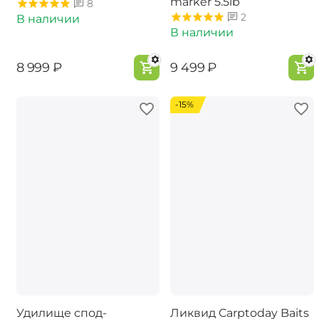
marker 5.5lb
8
2
В наличии
В наличии
‍8 999‍
₽
‍9 499‍
₽
-15%
Удилище спод-
Ликвид Carptoday Baits