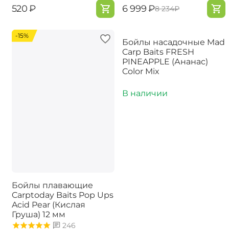
‍520‍
₽
‍6 999‍
₽
‍8 234‍
₽
-15%
Бойлы насадочные Mad
Carp Baits FRESH
PINEAPPLE (Ананас)
Color Mix
В наличии
Бойлы плавающие
Carptoday Baits Pop Ups
Acid Pear (Кислая
Груша) 12 мм
246