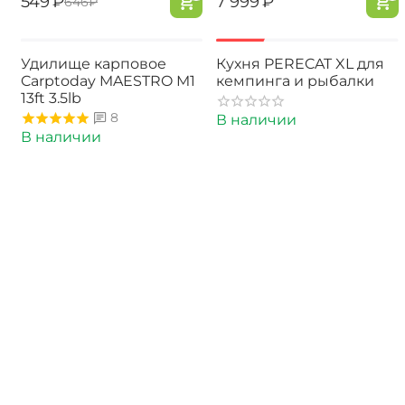
‍549‍
₽
‍7 999‍
₽
‍646‍
₽
-22%
Удилище карповое
Кухня PERECAT XL для
Carptoday MAESTRO M1
кемпинга и рыбалки
13ft 3.5lb
8
В наличии
В наличии