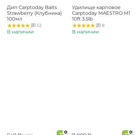
-15%
Дип Carptoday Baits
Удилище карповое
Strawberry (Клубника)
Carptoday MAESTRO M1
100мл
10ft 3.5lb
52
8
В наличии
В наличии