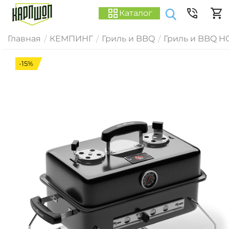
Каталог
Главная
КЕМПИНГ
Гриль и BBQ
Гриль и BBQ H
/
/
/
-15%