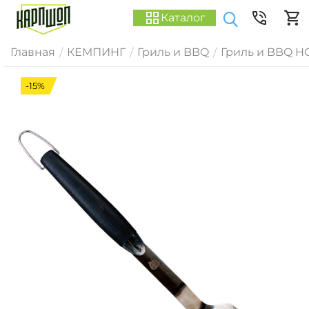
Каталог
Главная
КЕМПИНГ
Гриль и BBQ
Гриль и BBQ H
/
/
/
-15%