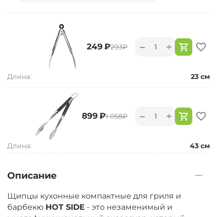
+
−
‍249‍
₽
‍293‍
₽
Длина:
23 см
+
−
‍899‍
₽
‍1 058‍
₽
Длина:
43 см
Описание
Щипцы кухонные компактные для гриля и
барбекю
HOT SIDE
- это незаменимый и