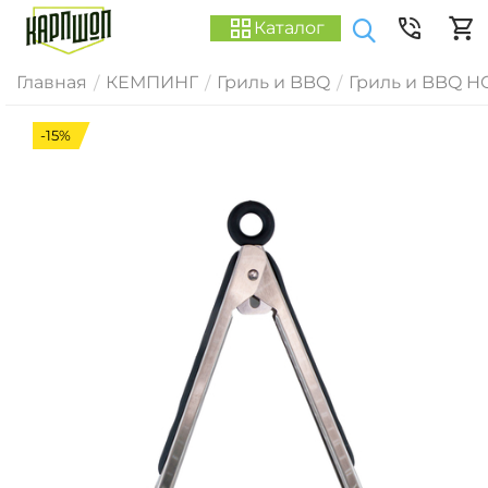
Каталог
Главная
КЕМПИНГ
Гриль и BBQ
Гриль и BBQ H
/
/
/
-15%