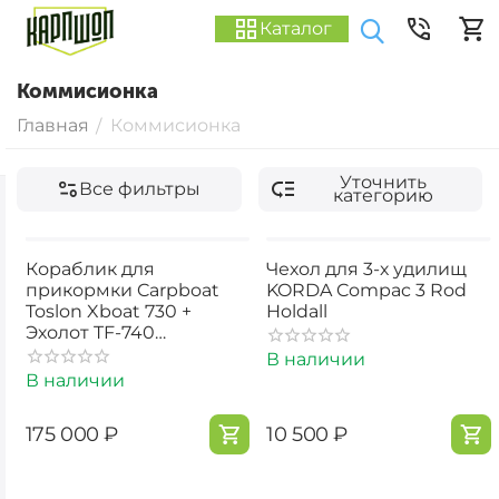
Каталог
Коммисионка
Главная
Коммисионка
/
Уточнить
Все фильтры
категорию
Кораблик для
Чехол для 3-х удилищ
прикормки Carpboat
KORDA Compac 3 Rod
Toslon Xboat 730 +
Holdall
Эхолот TF-740
GPS+Xpilot б/у
В наличии
В наличии
‍175 000‍
₽
‍10 500‍
₽