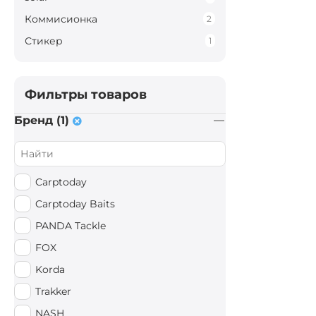
Коммисионка
2
Стикер
1
Фильтры товаров
Бренд (1)
Carptoday
Carptoday Baits
PANDA Tackle
FOX
Korda
Trakker
NASH