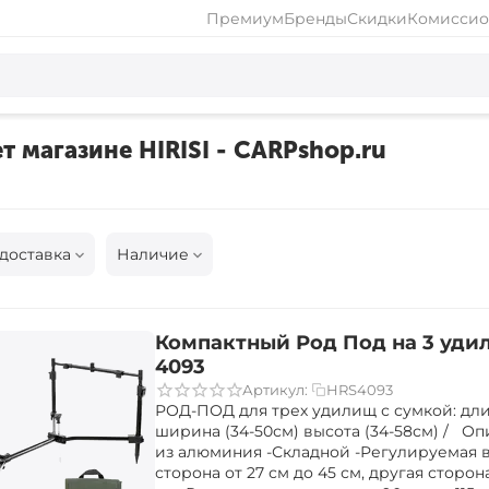
Премиум
Бренды
Скидки
Комиссио
т магазине HIRISI - CARPshop.ru
доставка
Наличие
Компактный Род Под на 3 удил
4093
HRS4093
Артикул:
РОД-ПОД для трех удилищ с сумкой: длин
ширина (34-50см) высота (34-58см) / Оп
из алюминия -Складной -Регулируемая в
сторона от 27 см до 45 см, другая сторона