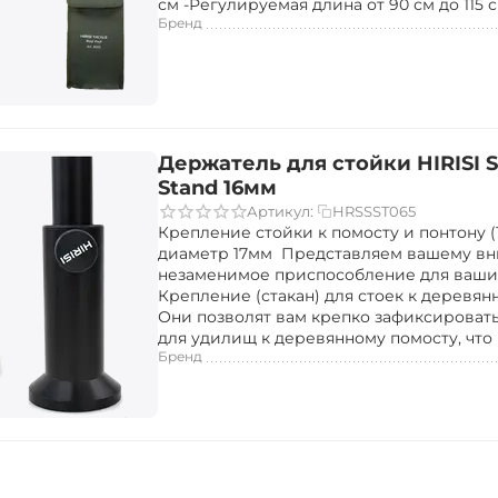
см -Регулируемая длина от 90 см до 115 см
Бренд
Держатель для стойки HIRISI S
Stand 16мм
HRSSST065
Артикул:
Крепление стойки к помосту и понтону 
диаметр 17мм Представляем вашему в
незаменимое приспособление для ваших
Крепление (стакан) для стоек к деревян
Они позволят вам крепко зафиксироват
для удилищ к деревянному помосту, что п
Бренд