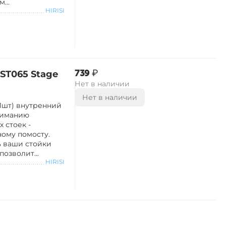
...
HIRISI
‍739‍
₽
ST065 Stage
Нет в наличии
Нет в наличии
(1шт) внутренний
ниманию
 стоек -
ному помосту.
ь ваши стойки
озволит...
HIRISI