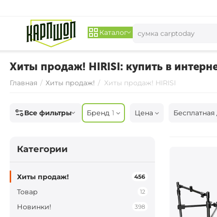
Каталог
Хиты продаж! HIRISI: купить в интерне
Главная
/
Хиты продаж!
/
Хиты продаж! HIRISI
Все фильтры
Бренд
1
Цена
Бесплатная 
Категории
Хиты продаж!
456
Товар
12
Новинки!
398