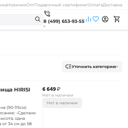
нка
Новинки
Опт
Подарочный сертификат
Оплата
Доставка
8 (499) 653-93-55
Уточнить категорию
‍6 649‍
₽
ища HIRISI
Нет в наличии
Нет в наличии
а (90-115см)
исание: -Сделано
ысота, одна
 от 34 см до 58