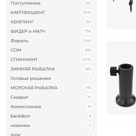
Поступление
1141
КАРПФИШИНГ
6015
КЕМПИНГ
134
ФИДЕР и МАТЧ
756
Форель
1245
СОМ
999
СПИННИНГ
5276
ЗИМНЯЯ РЫБАЛКА
569
Готовые решения
1
МОРСКАЯ РЫБАЛКА
516
Скидки!
74
Комиссионка
19
backdoor
9
новинки
0
solar
1