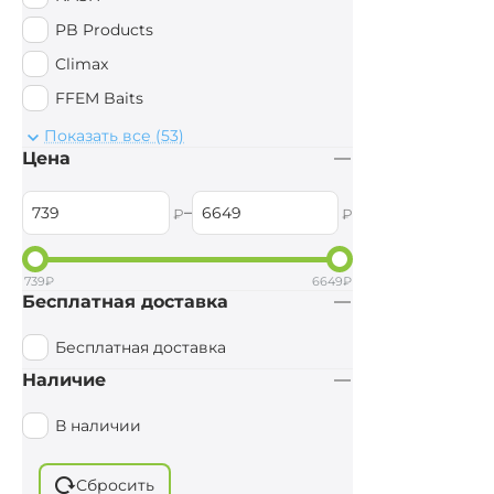
PB Products
Climax
FFEM Baits
Mad Carp Baits
Показать все (53)
Цена
UltraBaits
Preston Innovations
–
₽
₽
Sufix
Hayabusa
739
₽
6649
₽
Бесплатная доставка
StarBaits
Ridge Monkey
Бесплатная доставка
AWA'S
Наличие
DELPHIN
В наличии
Shimano
Anaconda
Сбросить