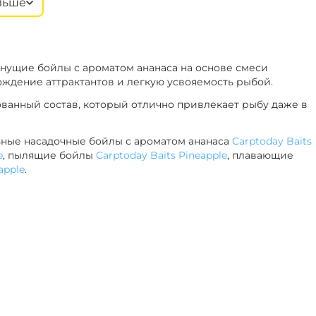
льше
‍899‍
₽
+
−
4 мм
В наличии
‍1 058‍
₽
ика
онущие бойлы с ароматом ананаса на основе смеси
‍899‍
₽
+
−
4 мм
В наличии
ождение аттрактантов и легкую усвояемость рыбой.
‍1 058‍
₽
ива
ванный состав, который отлично привлекает рыбу даже в
‍899‍
₽
+
−
4 мм
В наличии
ные насадочные бойлы с ароматом ананаса
Carptoday Baits
‍1 058‍
₽
Фиш
e
, пылящие бойлы
Carptoday Baits Pineapple
, плавающие
apple
.
‍899‍
₽
+
−
0 мм
В наличии
‍1 058‍
₽
нас
‍899‍
₽
+
−
0 мм
В наличии
‍1 058‍
₽
укт