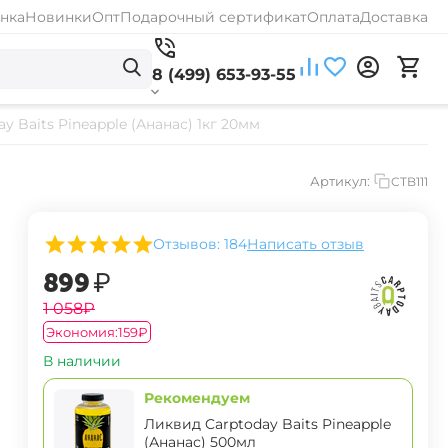
нка
Новинки
Опт
Подарочный сертификат
Оплата
Доставка
8 (499) 653-93-55
y Baits Pineapple (Ананас) 1кг 20мм
Артикул:
CTB111
Отзывов: 184
Написать отзыв
‍899‍
₽
‍1 058‍
₽
Экономия:
‍159‍
₽
В наличии
Рекомендуем
Ликвид Carptoday Baits Pineapple
(Ананас) 500мл