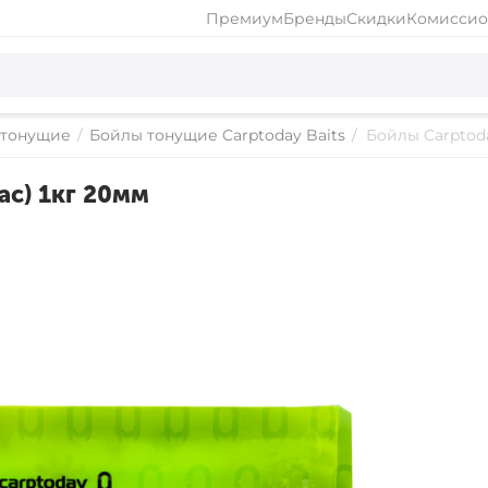
Премиум
Бренды
Скидки
Комиссио
 тонущие
/
Бойлы тонущие Carptoday Baits
/
Бойлы Carptoda
ас) 1кг 20мм