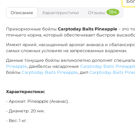
Бо
1
Диаметр:
184
Описание
Характеристики
Отзывы
Клубн
Вкус:
CTB106
Прикормочные бойлы
Carptoday Baits Pineapple
– это т
1
Диаметр:
птичьего корма, который обеспечивает быстрое высвоб
Сл
Вкус:
Имеют яркий, насыщенный аромат ананаса и сбалансиро
самых сложных условиях на запресованных водоемах.
CTB115
1
Диаметр:
Данные тонущие бойлы великолепно дополнят специаль
Мульти 
Вкус:
Pineapple
, дамбелсы насадочные
Carptoday Baits Pineappl
бойлы
Carptoday Baits Pineapple
, дип
Carptoday Baits Pine
CTB111
2
Диаметр:
Характеристики:
Ана
Вкус:
- Аромат: Pineapple (Ананас).
CTB113
- Диаметр: 20 мм.
2
Диаметр:
Мульти Фр
Вкус:
- Вес: 1 кг.
CTB185