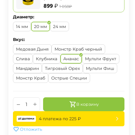
‍899‍
₽
‍1 058‍
₽
Диаметр:
14 мм
20 мм
24 мм
Вкус:
Медовая Дыня
Монстр Краб черный
Слива
Клубника
Ананас
Мульти Фрукт
Мандарин
Тигровый Орех
Мульти Фиш
Монстр Краб
Острые Специи
+
−
В корзину
4 платежа по
225
₽
Отложить