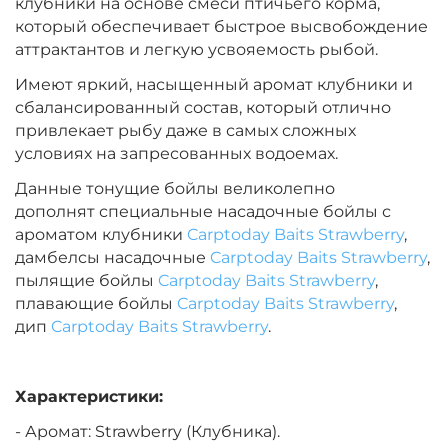
клубники на основе смеси птичьего корма,
Диаметр:
24 мм
который обеспечивает быстрое высвобождение
Вкус:
Острые Специи
аттрактантов и легкую усвояемость рыбой.
Имеют яркий, насыщенный аромат клубники и
сбалансированный состав, который отлично
+
−
‍899‍
₽
‍1 058‍
₽
привлекает рыбу даже в самых сложных
условиях на запресованных водоемах.
Диаметр:
20 мм
Данные тонущие бойлы великолепно
Вкус:
Острые Специи
дополнят специальные насадочные бойлы с
ароматом клубники
Carptoday Baits Strawberry
,
дамбелсы насадочные
Carptoday Baits Strawberry
,
+
−
‍899‍
₽
пылящие бойлы
Carptoday Baits Strawberry
‍1 058‍
₽
,
плавающие бойлы
Carptoday Baits Strawberry
,
дип
Carptoday Baits Strawberry
.
Диаметр:
14 мм
Вкус:
Медовая Дыня
Характеристики:
- Аромат: Strawberry (Клубника).
+
−
‍899‍
₽
‍1 058‍
₽