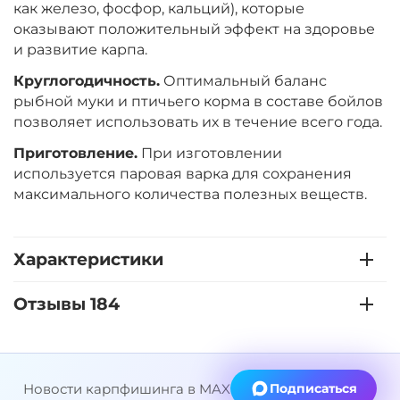
как железо, фосфор, кальций), которые
оказывают положительный эффект на здоровье
Диаметр:
24 мм
и развитие карпа.
Вкус:
Ананас
Круглогодичность.
Оптимальный баланс
рыбной муки и птичьего корма в составе бойлов
+
−
позволяет использовать их в течение всего года.
‍899‍
₽
‍1 058‍
₽
Приготовление.
При изготовлении
используется паровая варка для сохранения
Диаметр:
20 мм
максимального количества полезных веществ.
Вкус:
Ананас
Характеристики
+
−
‍899‍
₽
‍1 058‍
₽
Отзывы 184
Диаметр:
20 мм
Вкус:
Слива
Новости карпфишинга в MAX
Подписаться