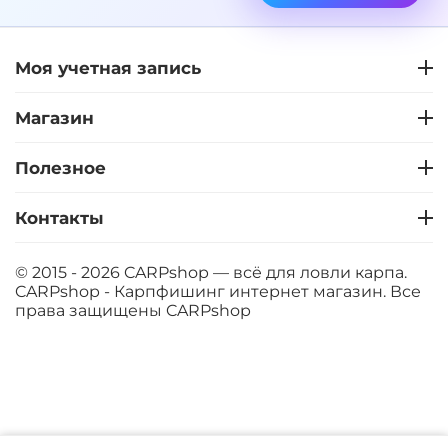
+
−
‍899‍
₽
‍1 058‍
₽
Моя учетная запись
Диаметр:
24 мм
Вкус:
Клубника
Магазин
Полезное
+
−
‍899‍
₽
‍1 058‍
₽
Контакты
Диаметр:
20 мм
Вкус:
Клубника
© 2015 - 2026 CARPshop — всё для ловли карпа.
CARPshop - Карпфишинг интернет магазин. Все
права защищены
CARPshop
+
−
‍899‍
₽
‍1 058‍
₽
Диаметр:
14 мм
Вкус:
Мандарин