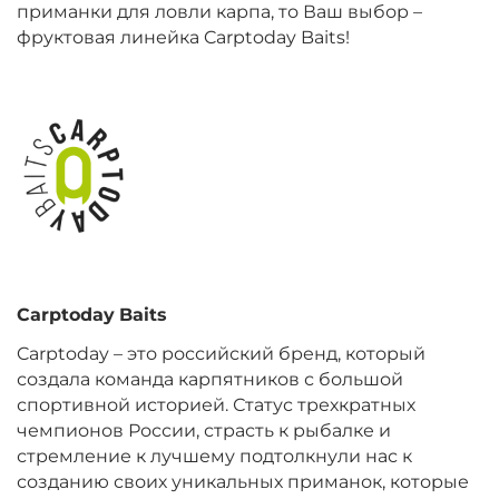
приманки для ловли карпа, то Ваш выбор –
фруктовая линейка Carptoday Baits!
+
−
‍899‍
₽
‍1 058‍
₽
Диаметр:
20 мм
Вкус:
Монстр Краб
+
−
‍899‍
₽
‍1 058‍
₽
Диаметр:
24 мм
Carptoday
Baits
Вкус:
Мульти Фиш
Carptoday – это российский бренд, который
создала команда карпятников с большой
спортивной историей. Статус трехкратных
+
−
‍899‍
₽
‍1 058‍
₽
чемпионов России, страсть к рыбалке и
стремление к лучшему подтолкнули нас к
созданию своих уникальных приманок, которые
Диаметр:
20 мм