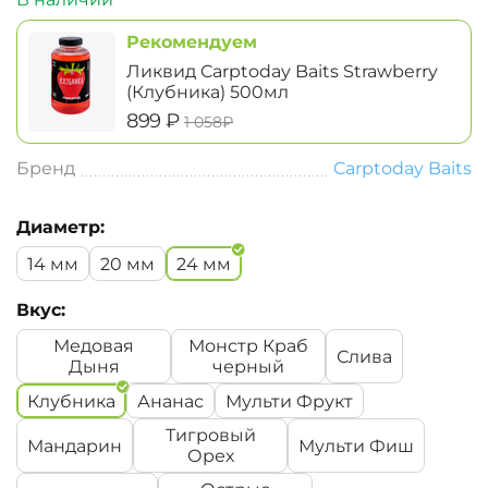
Рекомендуем
Ликвид Carptoday Baits Strawberry
(Клубника) 500мл
‍899‍
₽
‍1 058‍
₽
Бренд
Carptoday Baits
Диаметр:
14 мм
20 мм
24 мм
Вкус:
Медовая
Монстр Краб
Слива
Дыня
черный
Клубника
Ананас
Мульти Фрукт
Тигровый
Мандарин
Мульти Фиш
Орех