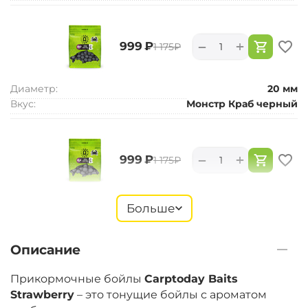
+
−
‍999‍
₽
‍1 175‍
₽
Диаметр:
20 мм
Вкус:
Монстр Краб черный
+
−
‍999‍
₽
‍1 175‍
₽
Диаметр:
24 мм
Больше
Вкус:
Монстр Краб черный
Описание
+
−
‍899‍
₽
‍1 058‍
₽
Прикормочные бойлы
Carptoday Baits
Strawberry
– это тонущие бойлы с ароматом