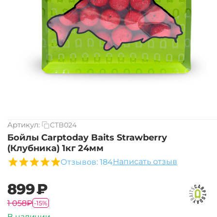
Артикул:
CTB024
Бойлы Carptoday Baits Strawberry
(Клубника) 1кг 24мм
Написать отзыв
Отзывов: 184
‍899‍
₽
‍1 058‍
₽
-15%
В наличии