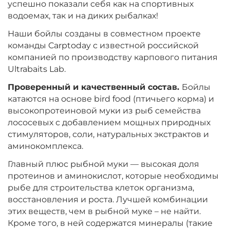
успешно показали себя как на спортивных
Вкус:
Мульти Фиш
водоемах, так и на диких рыбалках!
Наши бойлы созданы в совместном проекте
+
−
команды Carptoday с известной российской
‍899‍
₽
‍1 058‍
₽
компанией по производству карпового питания
Ultrabaits Lab.
Диаметр:
24 мм
Проверенный и качественный состав.
Бойлы
Вкус:
Мульти Фрукт
катаются на основе bird food (птичьего корма) и
высокопротеиновой муки из рыб семейства
лососевых с добавлением мощных природных
+
−
‍899‍
₽
‍1 058‍
₽
стимуляторов, соли, натуральных экстрактов и
аминокомплекса.
Диаметр:
20 мм
Главный плюс рыбной муки — высокая доля
Вкус:
Мульти Фрукт
протеинов и аминокислот, которые необходимы
рыбе для строительства клеток организма,
восстановления и роста. Лучшей комбинации
этих веществ, чем в рыбной муке – не найти.
+
−
‍899‍
₽
‍1 058‍
₽
Кроме того, в ней содержатся минералы (такие