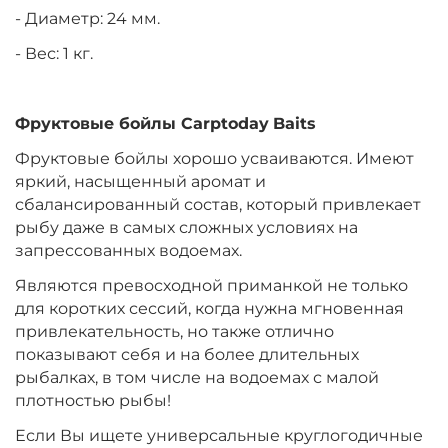
- Диаметр: 24 мм.
- Вес: 1 кг.
Диаметр:
20 мм
Вкус:
Медовая Дыня
Фруктовые бойлы
Carptoday
Baits
Фруктовые бойлы хорошо усваиваются. Имеют
+
−
‍899‍
₽
‍1 058‍
₽
яркий, насыщенный аромат и
сбалансированный состав, который привлекает
Диаметр:
24 мм
рыбу даже в самых сложных условиях на
Вкус:
Медовая Дыня
запрессованных водоемах.
Являются превосходной приманкой не только
для коротких сессий, когда нужна мгновенная
+
−
‍899‍
₽
‍1 058‍
₽
привлекательность, но также отлично
показывают себя и на более длительных
рыбалках, в том числе на водоемах с малой
Диаметр:
24 мм
плотностью рыбы!
Вкус:
Монстр Краб
Если Вы ищете универсальные круглогодичные