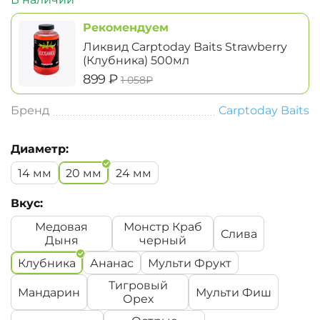
Рекомендуем
Ликвид Carptoday Baits Strawberry
(Клубника) 500мл
‍899‍
₽
‍1 058‍
₽
Бренд
Carptoday Baits
Диаметр:
14 мм
20 мм
24 мм
Вкус:
Медовая
Монстр Краб
Слива
Дыня
черный
Клубника
Ананас
Мульти Фрукт
Тигровый
Мандарин
Мульти Фиш
Орех