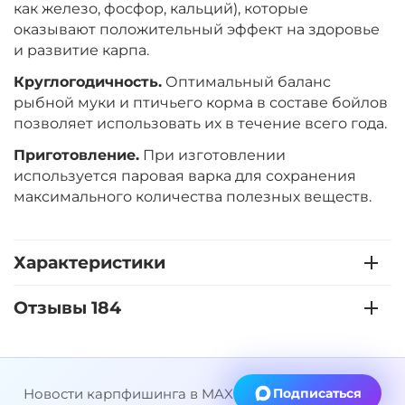
как железо, фосфор, кальций), которые
оказывают положительный эффект на здоровье
Диаметр:
24 мм
и развитие карпа.
Вкус:
Ананас
Круглогодичность.
Оптимальный баланс
рыбной муки и птичьего корма в составе бойлов
+
−
позволяет использовать их в течение всего года.
‍899‍
₽
‍1 058‍
₽
Приготовление.
При изготовлении
используется паровая варка для сохранения
Диаметр:
20 мм
максимального количества полезных веществ.
Вкус:
Ананас
Характеристики
+
−
‍899‍
₽
‍1 058‍
₽
Отзывы 184
Диаметр:
20 мм
Вкус:
Слива
Новости карпфишинга в MAX
Подписаться