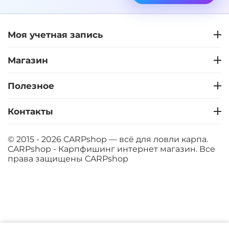
+
−
‍899‍
₽
‍1 058‍
₽
Моя учетная запись
Диаметр:
24 мм
Вкус:
Клубника
Магазин
Полезное
+
−
‍899‍
₽
‍1 058‍
₽
Контакты
Диаметр:
20 мм
Вкус:
Клубника
© 2015 - 2026 CARPshop — всё для ловли карпа.
CARPshop - Карпфишинг интернет магазин. Все
права защищены
CARPshop
+
−
‍899‍
₽
‍1 058‍
₽
Диаметр:
14 мм
Вкус:
Мандарин