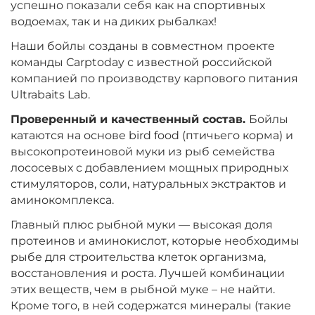
успешно показали себя как на спортивных
Вкус:
Мульти Фиш
водоемах, так и на диких рыбалках!
Наши бойлы созданы в совместном проекте
+
−
команды Carptoday с известной российской
‍899‍
₽
‍1 058‍
₽
компанией по производству карпового питания
Ultrabaits Lab.
Диаметр:
24 мм
Проверенный и качественный состав.
Бойлы
Вкус:
Мульти Фрукт
катаются на основе bird food (птичьего корма) и
высокопротеиновой муки из рыб семейства
лососевых с добавлением мощных природных
+
−
‍899‍
₽
‍1 058‍
₽
стимуляторов, соли, натуральных экстрактов и
аминокомплекса.
Диаметр:
20 мм
Главный плюс рыбной муки — высокая доля
Вкус:
Мульти Фрукт
протеинов и аминокислот, которые необходимы
рыбе для строительства клеток организма,
восстановления и роста. Лучшей комбинации
этих веществ, чем в рыбной муке – не найти.
+
−
‍899‍
₽
‍1 058‍
₽
Кроме того, в ней содержатся минералы (такие