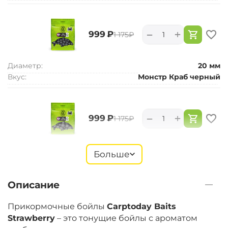
+
−
‍999‍
₽
‍1 175‍
₽
Диаметр:
20 мм
Вкус:
Монстр Краб черный
+
−
‍999‍
₽
‍1 175‍
₽
Диаметр:
24 мм
Больше
Вкус:
Монстр Краб черный
Описание
+
−
‍899‍
₽
‍1 058‍
₽
Прикормочные бойлы
Carptoday Baits
Strawberry
– это тонущие бойлы с ароматом