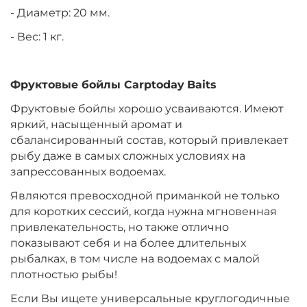
- Диаметр: 20 мм.
- Вес: 1 кг.
Диаметр:
20 мм
Вкус:
Медовая Дыня
Фруктовые бойлы
Carptoday
Baits
Фруктовые бойлы хорошо усваиваются. Имеют
+
−
‍899‍
₽
‍1 058‍
₽
яркий, насыщенный аромат и
сбалансированный состав, который привлекает
Диаметр:
24 мм
рыбу даже в самых сложных условиях на
Вкус:
Медовая Дыня
запрессованных водоемах.
Являются превосходной приманкой не только
для коротких сессий, когда нужна мгновенная
+
−
‍899‍
₽
‍1 058‍
₽
привлекательность, но также отлично
показывают себя и на более длительных
рыбалках, в том числе на водоемах с малой
Диаметр:
24 мм
плотностью рыбы!
Вкус:
Монстр Краб
Если Вы ищете универсальные круглогодичные