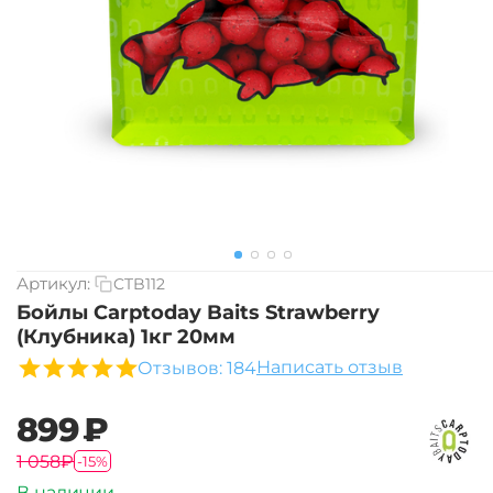
Артикул:
CTB112
Бойлы Carptoday Baits Strawberry
(Клубника) 1кг 20мм
Написать отзыв
Отзывов: 184
‍899‍
₽
‍1 058‍
₽
-15%
В наличии