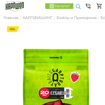
Каталог
Главная
КАРПФИШИНГ
Бойлы и Прикормка
Б
/
/
/
-15%