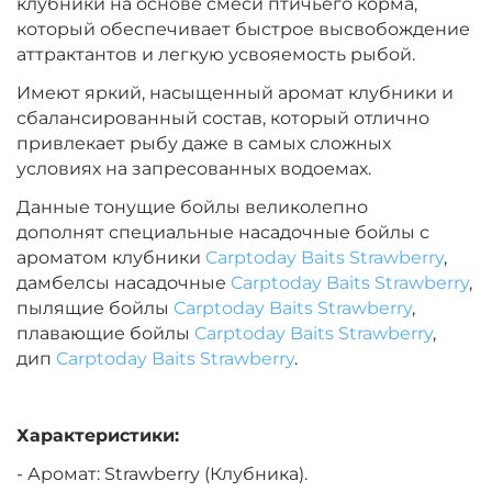
клубники на основе смеси птичьего корма,
Диаметр:
24 мм
который обеспечивает быстрое высвобождение
Вкус:
Острые Специи
аттрактантов и легкую усвояемость рыбой.
Имеют яркий, насыщенный аромат клубники и
сбалансированный состав, который отлично
+
−
‍899‍
₽
‍1 058‍
₽
привлекает рыбу даже в самых сложных
условиях на запресованных водоемах.
Диаметр:
20 мм
Данные тонущие бойлы великолепно
Вкус:
Острые Специи
дополнят специальные насадочные бойлы с
ароматом клубники
Carptoday Baits Strawberry
,
дамбелсы насадочные
Carptoday Baits Strawberry
,
+
−
‍899‍
₽
пылящие бойлы
Carptoday Baits Strawberry
‍1 058‍
₽
,
плавающие бойлы
Carptoday Baits Strawberry
,
дип
Carptoday Baits Strawberry
.
Диаметр:
14 мм
Вкус:
Медовая Дыня
Характеристики:
- Аромат: Strawberry (Клубника).
+
−
‍899‍
₽
‍1 058‍
₽