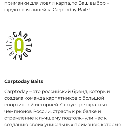
приманки для ловли карпа, то Ваш выбор –
фруктовая линейка Carptoday Baits!
+
−
‍899‍
₽
‍1 058‍
₽
Диаметр:
20 мм
Вкус:
Монстр Краб
+
−
‍899‍
₽
‍1 058‍
₽
Диаметр:
24 мм
Carptoday
Baits
Вкус:
Мульти Фиш
Carptoday – это российский бренд, который
создала команда карпятников с большой
спортивной историей. Статус трехкратных
+
−
‍899‍
₽
‍1 058‍
₽
чемпионов России, страсть к рыбалке и
стремление к лучшему подтолкнули нас к
созданию своих уникальных приманок, которые
Диаметр:
20 мм