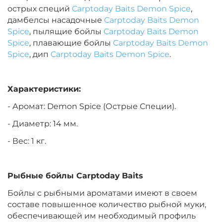
острых специй
Carptoday Baits Demon Spice
,
дамбелсы насадочные
Carptoday Baits Demon
Диаметр:
20 мм
Spice
, пылящие бойлы
Carptoday Baits Demon
Вкус:
Медовая Дыня
Spice
, плавающие бойлы
Carptoday Baits Demon
Spice
, дип
Carptoday Baits Demon Spice
.
+
−
‍899‍
₽
‍1 058‍
₽
Характеристики:
- Аромат: Demon Spice (Острые Специи).
Диаметр:
24 мм
Вкус:
Медовая Дыня
- Диаметр: 14 мм.
- Вес: 1 кг.
+
−
‍899‍
₽
‍1 058‍
₽
Рыбные бойлы
Carptoday
Baits
Диаметр:
24 мм
Бойлы с рыбными ароматами имеют в своем
Вкус:
Монстр Краб
составе повышенное количество рыбной муки,
обеспечивающей им необходимый профиль