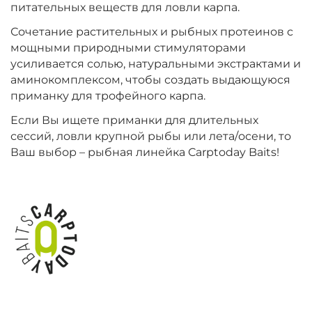
питательных веществ для ловли карпа.
+
−
‍899‍
₽
‍1 058‍
₽
Сочетание растительных и рыбных протеинов с
мощными природными стимуляторами
усиливается солью, натуральными экстрактами и
Диаметр:
20 мм
аминокомплексом, чтобы создать выдающуюся
Вкус:
Монстр Краб
приманку для трофейного карпа.
Если Вы ищете приманки для длительных
сессий, ловли крупной рыбы или лета/осени, то
+
−
‍899‍
₽
‍1 058‍
₽
Ваш выбор – рыбная линейка Carptoday Baits!
Диаметр:
24 мм
Вкус:
Мульти Фиш
+
−
‍899‍
₽
‍1 058‍
₽
Диаметр:
20 мм