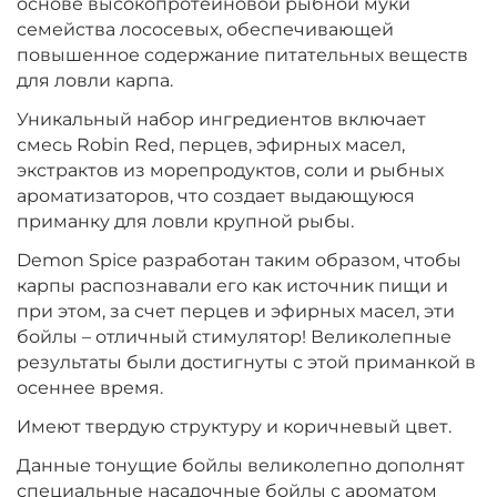
основе высокопротеиновой рыбной муки
Диаметр:
24 мм
семейства лососевых, обеспечивающей
Вкус:
Острые Специи
повышенное содержание питательных веществ
для ловли карпа.
Уникальный набор ингредиентов включает
+
−
‍899‍
₽
‍1 058‍
₽
смесь Robin Red, перцев, эфирных масел,
экстрактов из морепродуктов, соли и рыбных
Диаметр:
ароматизаторов, что создает выдающуюся
20 мм
Вкус:
Острые Специи
приманку для ловли крупной рыбы.
Demon Spice разработан таким образом, чтобы
карпы распознавали его как источник пищи и
+
−
‍899‍
₽
при этом, за счет перцев и эфирных масел, эти
‍1 058‍
₽
бойлы – отличный стимулятор! Великолепные
результаты были достигнуты с этой приманкой в
Диаметр:
14 мм
осеннее время.
Вкус:
Медовая Дыня
Имеют твердую структуру и коричневый цвет.
Данные тонущие бойлы великолепно дополнят
+
−
специальные насадочные бойлы с ароматом
‍899‍
₽
‍1 058‍
₽