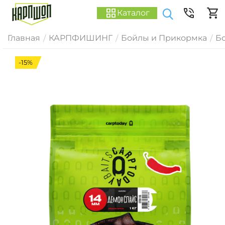
Каталог
Главная
КАРПФИШИНГ
Бойлы и Прикормка
Б
/
/
/
-15%