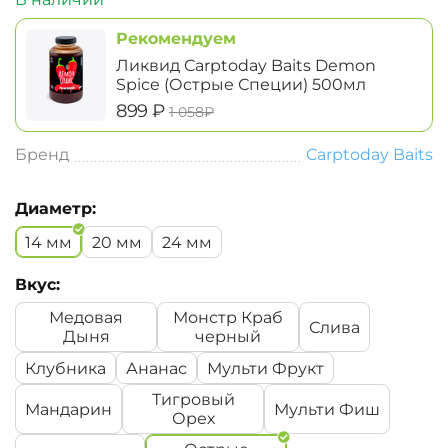
Рекомендуем
Ликвид Carptoday Baits Demon
Spice (Острые Специи) 500мл
‍899‍
₽
‍1 058‍
₽
Бренд
Carptoday Baits
Диаметр:
14 мм
20 мм
24 мм
Вкус:
Медовая
Монстр Краб
Слива
Дыня
черный
Клубника
Ананас
Мульти Фрукт
Тигровый
Мандарин
Мульти Фиш
Орех