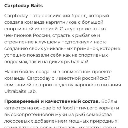
Вкус:
Мульти Фиш
Carptoday
Baits
Carptoday – это российский бренд, который
создала команда карпятников с большой
+
−
‍899‍
₽
‍1 058‍
₽
спортивной историей. Статус трехкратных
чемпионов России, страсть к рыбалке и
стремление к лучшему подтолкнули нас к
Диаметр:
24 мм
созданию своих уникальных приманок, которые
Вкус:
Мульти Фрукт
успешно показали себя как на спортивных
водоемах, так и на диких рыбалках!
Наши бойлы созданы в совместном проекте
+
−
‍899‍
₽
‍1 058‍
₽
команды Carptoday с известной российской
компанией по производству карпового питания
Диаметр:
20 мм
Ultrabaits Lab.
Вкус:
Мульти Фрукт
Проверенный и качественный состав.
Бойлы
катаются на основе bird food (птичьего корма) и
высокопротеиновой муки из рыб семейства
+
−
‍899‍
₽
‍1 058‍
₽
лососевых с добавлением мощных природных
стимуляторов, соли, натуральных экстрактов и