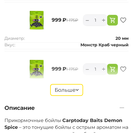
+
−
‍999‍
₽
‍1 175‍
₽
Диаметр:
20 мм
Вкус:
Монстр Краб черный
+
−
‍999‍
₽
‍1 175‍
₽
Диаметр:
24 мм
Больше
Вкус:
Монстр Краб черный
Описание
+
−
‍899‍
₽
‍1 058‍
₽
Прикормочные бойлы
Carptoday Baits Demon
Spice
– это тонущие бойлы с острым ароматом на