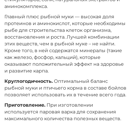
аминокомплекса.
Диаметр:
24 мм
Вкус:
Главный плюс рыбной муки — высокая доля
Ананас
протеинов и аминокислот, которые необходимы
рыбе для строительства клеток организма,
восстановления и роста. Лучшей комбинации
+
−
‍899‍
₽
‍1 058‍
₽
этих веществ, чем в рыбной муке – не найти.
Кроме того, в ней содержатся минералы (такие
как железо, фосфор, кальций), которые
Диаметр:
20 мм
оказывают положительный эффект на здоровье
Вкус:
Ананас
и развитие карпа.
Круглогодичность.
Оптимальный баланс
рыбной муки и птичьего корма в составе бойлов
+
−
‍899‍
₽
‍1 058‍
₽
позволяет использовать их в течение всего года.
Приготовление.
При изготовлении
Диаметр:
20 мм
используется паровая варка для сохранения
Вкус:
Слива
максимального количества полезных веществ.