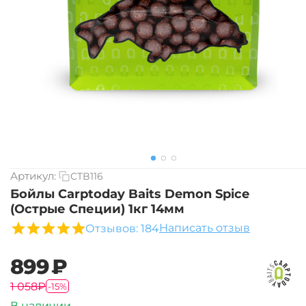
Артикул:
CTB116
Бойлы Carptoday Baits Demon Spice
(Острые Специи) 1кг 14мм
Написать отзыв
Отзывов: 184
‍899‍
₽
‍1 058‍
₽
-15%
В наличии