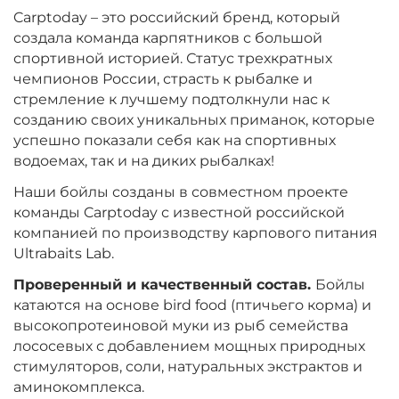
Вкус:
Мульти Фиш
Carptoday – это российский бренд, который
создала команда карпятников с большой
спортивной историей. Статус трехкратных
+
−
чемпионов России, страсть к рыбалке и
‍899‍
₽
‍1 058‍
₽
стремление к лучшему подтолкнули нас к
созданию своих уникальных приманок, которые
Диаметр:
24 мм
успешно показали себя как на спортивных
Вкус:
Мульти Фрукт
водоемах, так и на диких рыбалках!
Наши бойлы созданы в совместном проекте
команды Carptoday с известной российской
+
−
‍899‍
₽
‍1 058‍
₽
компанией по производству карпового питания
Ultrabaits Lab.
Диаметр:
20 мм
Проверенный и качественный состав.
Бойлы
Вкус:
Мульти Фрукт
катаются на основе bird food (птичьего корма) и
высокопротеиновой муки из рыб семейства
лососевых с добавлением мощных природных
стимуляторов, соли, натуральных экстрактов и
+
−
‍899‍
₽
‍1 058‍
₽
аминокомплекса.