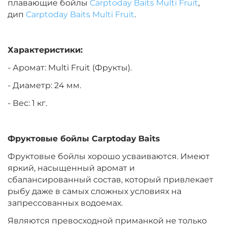
плавающие бойлы
Carptoday Baits Multi Fruit
,
дип
Carptoday Baits Multi Fruit
.
Диаметр:
20 мм
Вкус:
Медовая Дыня
Характеристики:
- Аромат: Multi Fruit (Фрукты).
+
−
‍899‍
₽
‍1 058‍
₽
- Диаметр: 24 мм.
- Вес: 1 кг.
Диаметр:
24 мм
Вкус:
Медовая Дыня
Фруктовые бойлы
Carptoday
Baits
Фруктовые бойлы хорошо усваиваются. Имеют
+
−
‍899‍
₽
‍1 058‍
₽
яркий, насыщенный аромат и
сбалансированный состав, который привлекает
рыбу даже в самых сложных условиях на
Диаметр:
24 мм
запрессованных водоемах.
Вкус:
Монстр Краб
Являются превосходной приманкой не только