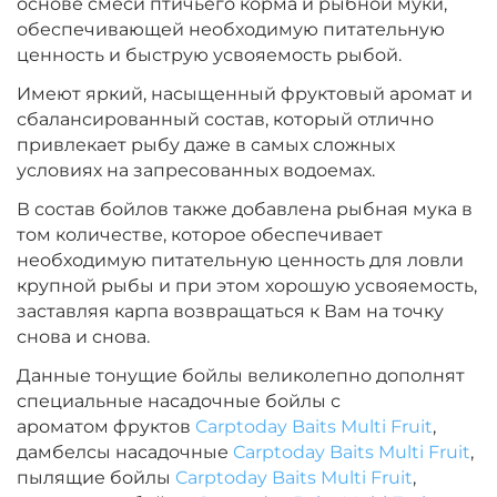
основе смеси птичьего корма и рыбной муки,
Диаметр:
24 мм
обеспечивающей необходимую питательную
Вкус:
Острые Специи
ценность и быструю усвояемость рыбой.
Имеют яркий, насыщенный фруктовый аромат и
сбалансированный состав, который отлично
+
−
‍899‍
₽
‍1 058‍
₽
привлекает рыбу даже в самых сложных
условиях на запресованных водоемах.
Диаметр:
20 мм
В состав бойлов также добавлена рыбная мука в
Вкус:
Острые Специи
том количестве, которое обеспечивает
необходимую питательную ценность для ловли
крупной рыбы и при этом хорошую усвояемость,
+
−
‍899‍
₽
заставляя карпа возвращаться к Вам на точку
‍1 058‍
₽
снова и снова.
Данные тонущие бойлы великолепно дополнят
Диаметр:
14 мм
специальные насадочные бойлы с
Вкус:
Медовая Дыня
ароматом фруктов
Carptoday Baits Multi Fruit
,
дамбелсы насадочные
Carptoday Baits Multi Fruit
,
пылящие бойлы
Carptoday Baits Multi Fruit
,
+
−
‍899‍
₽
‍1 058‍
₽