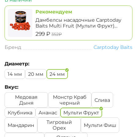
Рекомендуем
Дамбелсы насадочные Carptoday
Baits Multi Fruit (Мульти Фрукт)
14х20мм
‍299‍
₽
‍352‍
₽
Бренд
Carptoday Baits
Диаметр:
14 мм
20 мм
24 мм
Вкус:
Медовая
Монстр Краб
Слива
Дыня
черный
Клубника
Ананас
Мульти Фрукт
Тигровый
Мандарин
Мульти Фиш
Орех