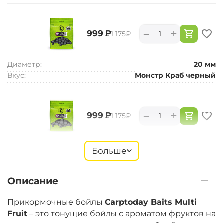
+
−
‍999‍
₽
‍1 175‍
₽
Диаметр:
20 мм
Вкус:
Монстр Краб черный
+
−
‍999‍
₽
‍1 175‍
₽
Диаметр:
24 мм
Больше
Вкус:
Монстр Краб черный
Описание
+
−
‍899‍
₽
‍1 058‍
₽
Прикормочные бойлы
Carptoday Baits Multi
Fruit
– это тонущие бойлы с ароматом фруктов на