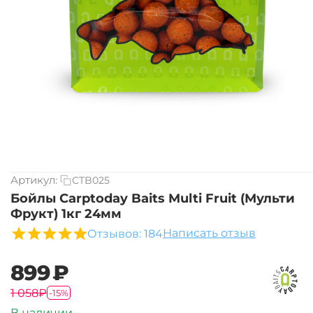
Артикул:
CTB025
Бойлы Carptoday Baits Multi Fruit (Мульти
Фрукт) 1кг 24мм
Написать отзыв
Отзывов: 184
‍899‍
₽
‍1 058‍
₽
-15%
В наличии