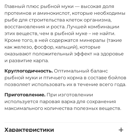
Главный плюс рыбной муки — высокая доля
Диаметр:
24 мм
протеинов и аминокислот, которые необходимы
Вкус:
Ананас
рыбе для строительства клеток организма,
восстановления и роста. Лучшей комбинации
этих веществ, чем в рыбной муке – не найти.
+
−
Кроме того, в ней содержатся минералы (такие
‍899‍
₽
‍1 058‍
₽
как железо, фосфор, кальций), которые
оказывают положительный эффект на здоровье
Диаметр:
20 мм
и развитие карпа.
Вкус:
Ананас
Круглогодичность.
Оптимальный баланс
рыбной муки и птичьего корма в составе бойлов
позволяет использовать их в течение всего года.
+
−
‍899‍
₽
‍1 058‍
₽
Приготовление.
При изготовлении
используется паровая варка для сохранения
Диаметр:
20 мм
максимального количества полезных веществ.
Вкус:
Слива
Характеристики