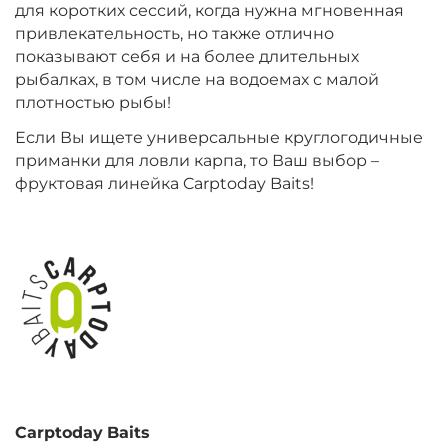
для коротких сессий, когда нужна мгновенная
привлекательность, но также отлично
+
−
‍899‍
₽
‍1 058‍
₽
показывают себя и на более длительных
рыбалках, в том числе на водоемах с малой
плотностью рыбы!
Диаметр:
20 мм
Вкус:
Монстр Краб
Если Вы ищете универсальные круглогодичные
приманки для ловли карпа, то Ваш выбор –
фруктовая линейка Carptoday Baits!
+
−
‍899‍
₽
‍1 058‍
₽
Диаметр:
24 мм
Вкус:
Мульти Фиш
+
−
‍899‍
₽
‍1 058‍
₽
Carptoday
Baits
Диаметр:
20 мм