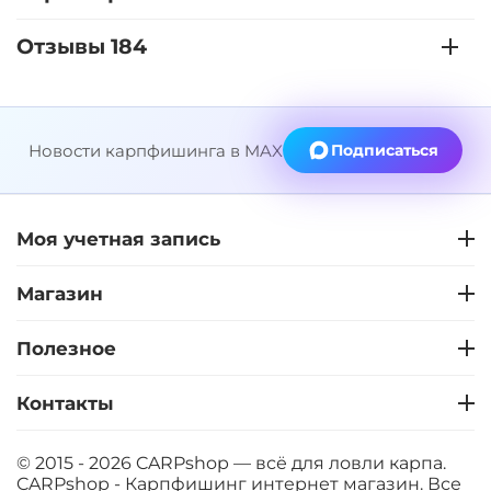
+
−
‍899‍
₽
‍1 058‍
₽
Отзывы 184
Диаметр:
24 мм
Вкус:
Клубника
Новости карпфишинга в MAX
Подписаться
+
−
‍899‍
₽
‍1 058‍
₽
Моя учетная запись
Диаметр:
20 мм
Магазин
Вкус:
Клубника
Полезное
+
−
‍899‍
₽
‍1 058‍
₽
Контакты
Диаметр:
14 мм
© 2015 - 2026 CARPshop — всё для ловли карпа.
Вкус:
Мандарин
CARPshop - Карпфишинг интернет магазин. Все