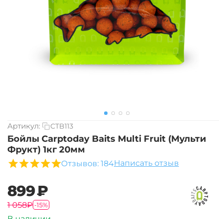
Артикул:
CTB113
Бойлы Carptoday Baits Multi Fruit (Мульти
Фрукт) 1кг 20мм
Написать отзыв
Отзывов: 184
‍899‍
₽
‍1 058‍
₽
-15%
В наличии