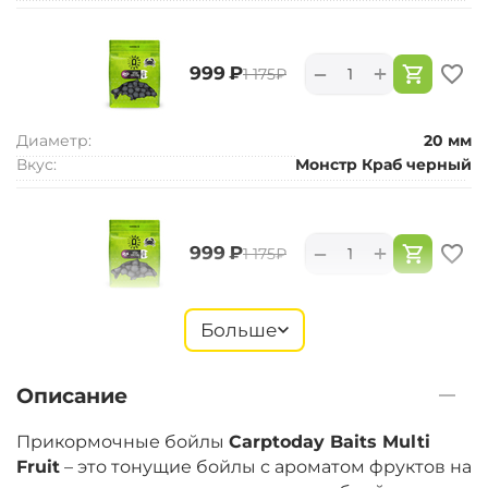
+
−
‍999‍
₽
‍1 175‍
₽
Диаметр:
20 мм
Вкус:
Монстр Краб черный
+
−
‍999‍
₽
‍1 175‍
₽
Диаметр:
24 мм
Больше
Вкус:
Монстр Краб черный
Описание
+
−
‍899‍
₽
‍1 058‍
₽
Прикормочные бойлы
Carptoday Baits Multi
Fruit
– это тонущие бойлы с ароматом фруктов на