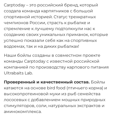
Вкус:
Мульти Фиш
Carptoday – это российский бренд, который
создала команда карпятников с большой
спортивной историей. Статус трехкратных
+
−
чемпионов России, страсть к рыбалке и
‍899‍
₽
‍1 058‍
₽
стремление к лучшему подтолкнули нас к
созданию своих уникальных приманок, которые
Диаметр:
24 мм
успешно показали себя как на спортивных
Вкус:
Мульти Фрукт
водоемах, так и на диких рыбалках!
Наши бойлы созданы в совместном проекте
команды Carptoday с известной российской
+
−
‍899‍
₽
‍1 058‍
₽
компанией по производству карпового питания
Ultrabaits Lab.
Диаметр:
20 мм
Проверенный и качественный состав.
Бойлы
Вкус:
Мульти Фрукт
катаются на основе bird food (птичьего корма) и
высокопротеиновой муки из рыб семейства
лососевых с добавлением мощных природных
стимуляторов, соли, натуральных экстрактов и
+
−
‍899‍
₽
‍1 058‍
₽
аминокомплекса.