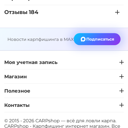
+
−
‍899‍
₽
‍1 058‍
₽
Отзывы 184
Диаметр:
24 мм
Вкус:
Клубника
Новости карпфишинга в MAX
Подписаться
+
−
‍899‍
₽
‍1 058‍
₽
Моя учетная запись
Диаметр:
20 мм
Магазин
Вкус:
Клубника
Полезное
+
−
‍899‍
₽
‍1 058‍
₽
Контакты
Диаметр:
14 мм
© 2015 - 2026 CARPshop — всё для ловли карпа.
Вкус:
Мандарин
CARPshop - Карпфишинг интернет магазин. Все