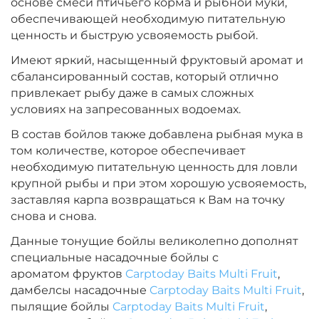
основе смеси птичьего корма и рыбной муки,
Диаметр:
24 мм
обеспечивающей необходимую питательную
Вкус:
Острые Специи
ценность и быструю усвояемость рыбой.
Имеют яркий, насыщенный фруктовый аромат и
сбалансированный состав, который отлично
+
−
‍899‍
₽
‍1 058‍
₽
привлекает рыбу даже в самых сложных
условиях на запресованных водоемах.
Диаметр:
20 мм
В состав бойлов также добавлена рыбная мука в
Вкус:
Острые Специи
том количестве, которое обеспечивает
необходимую питательную ценность для ловли
крупной рыбы и при этом хорошую усвояемость,
+
−
‍899‍
₽
заставляя карпа возвращаться к Вам на точку
‍1 058‍
₽
снова и снова.
Данные тонущие бойлы великолепно дополнят
Диаметр:
14 мм
специальные насадочные бойлы с
Вкус:
Медовая Дыня
ароматом фруктов
Carptoday Baits Multi Fruit
,
дамбелсы насадочные
Carptoday Baits Multi Fruit
,
пылящие бойлы
Carptoday Baits Multi Fruit
,
+
−
‍899‍
₽
‍1 058‍
₽