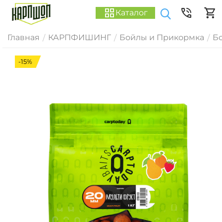
Каталог
Главная
КАРПФИШИНГ
Бойлы и Прикормка
Б
/
/
/
-15%