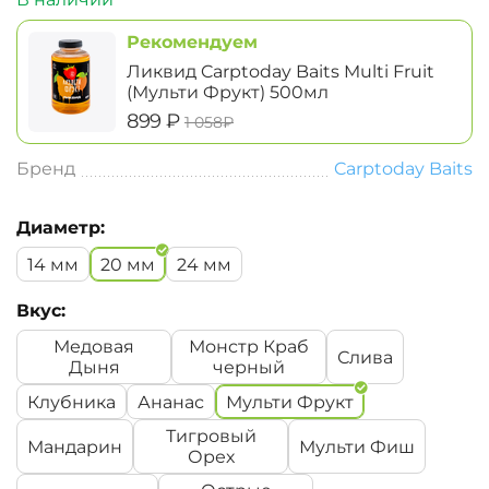
Рекомендуем
Ликвид Carptoday Baits Multi Fruit
(Мульти Фрукт) 500мл
‍899‍
₽
‍1 058‍
₽
Бренд
Carptoday Baits
Диаметр:
14 мм
20 мм
24 мм
Вкус:
Медовая
Монстр Краб
Слива
Дыня
черный
Клубника
Ананас
Мульти Фрукт
Тигровый
Мандарин
Мульти Фиш
Орех