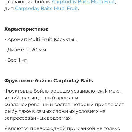
плавающие бойлы
Carptoday Baits Multi Fruit
,
дип
Carptoday Baits Multi Fruit
.
Диаметр:
20 мм
Вкус:
Медовая Дыня
Характеристики:
- Аромат: Multi Fruit (Фрукты).
+
−
‍899‍
₽
‍1 058‍
₽
- Диаметр: 20 мм.
- Вес: 1 кг.
Диаметр:
24 мм
Вкус:
Медовая Дыня
Фруктовые бойлы
Carptoday
Baits
Фруктовые бойлы хорошо усваиваются. Имеют
+
−
‍899‍
₽
‍1 058‍
₽
яркий, насыщенный аромат и
сбалансированный состав, который привлекает
рыбу даже в самых сложных условиях на
Диаметр:
24 мм
запрессованных водоемах.
Вкус:
Монстр Краб
Являются превосходной приманкой не только