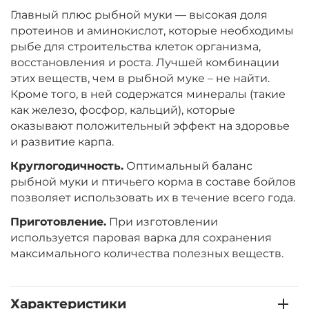
Главный плюс рыбной муки — высокая доля
Диаметр:
24 мм
протеинов и аминокислот, которые необходимы
Вкус:
Ананас
рыбе для строительства клеток организма,
восстановления и роста. Лучшей комбинации
этих веществ, чем в рыбной муке – не найти.
+
−
Кроме того, в ней содержатся минералы (такие
‍899‍
₽
‍1 058‍
₽
как железо, фосфор, кальций), которые
оказывают положительный эффект на здоровье
Диаметр:
20 мм
и развитие карпа.
Вкус:
Ананас
Круглогодичность.
Оптимальный баланс
рыбной муки и птичьего корма в составе бойлов
позволяет использовать их в течение всего года.
+
−
‍899‍
₽
‍1 058‍
₽
Приготовление.
При изготовлении
используется паровая варка для сохранения
Диаметр:
20 мм
максимального количества полезных веществ.
Вкус:
Слива
Характеристики