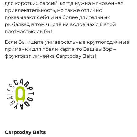
для коротких сессий, когда нужна мгновенная
привлекательность, но также отлично
+
−
‍899‍
₽
‍1 058‍
₽
показывают себя и на более длительных
рыбалках, в том числе на водоемах с малой
плотностью рыбы!
Диаметр:
20 мм
Вкус:
Монстр Краб
Если Вы ищете универсальные круглогодичные
приманки для ловли карпа, то Ваш выбор –
фруктовая линейка Carptoday Baits!
+
−
‍899‍
₽
‍1 058‍
₽
Диаметр:
24 мм
Вкус:
Мульти Фиш
+
−
‍899‍
₽
‍1 058‍
₽
Carptoday
Baits
Диаметр:
20 мм