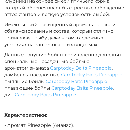
клубники на основе смеси птичьего корма,
Диаметр:
24 мм
который обеспечивает быстрое высвобождение
Вкус:
Острые Специи
аттрактантов и легкую усвояемость рыбой.
Имеют яркий, насыщенный аромат ананаса и
сбалансированный состав, который отлично
+
−
‍899‍
₽
‍1 058‍
₽
привлекает рыбу даже в самых сложных
условиях на запресованных водоемах.
Диаметр:
20 мм
Данные тонущие бойлы великолепно дополнят
Вкус:
Острые Специи
специальные насадочные бойлы с
ароматом ананаса
Carptoday Baits Pineapple
,
дамбелсы насадочные
Carptoday Baits Pineapple
,
+
−
‍899‍
₽
пылящие бойлы
Carptoday Baits Pineapple
‍1 058‍
₽
,
плавающие бойлы
Carptoday Baits Pineapple
,
дип
Carptoday Baits Pineapple
.
Диаметр:
14 мм
Вкус:
Медовая Дыня
Характеристики:
- Аромат: Pineapple (Ананас).
+
−
‍899‍
₽
‍1 058‍
₽