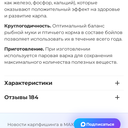
как железо, фосфор, кальций), которые
оказывают положительный эффект на здоровье
Диаметр:
24 мм
и развитие карпа.
Вкус:
Ананас
Круглогодичность.
Оптимальный баланс
рыбной муки и птичьего корма в составе бойлов
+
−
позволяет использовать их в течение всего года.
‍899‍
₽
‍1 058‍
₽
Приготовление.
При изготовлении
используется паровая варка для сохранения
Диаметр:
20 мм
максимального количества полезных веществ.
Вкус:
Ананас
Характеристики
+
−
‍899‍
₽
‍1 058‍
₽
Отзывы 184
Диаметр:
20 мм
Вкус:
Слива
Новости карпфишинга в MAX
Подписаться