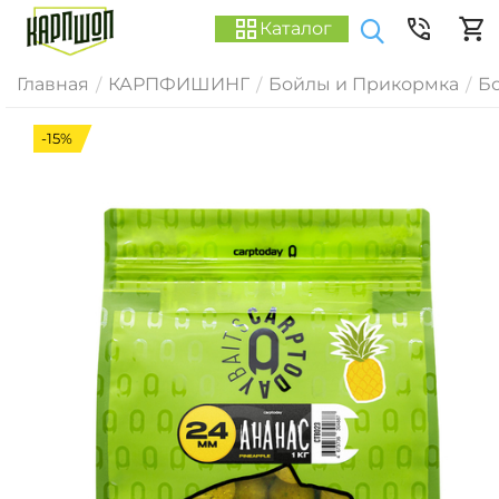
Каталог
Главная
КАРПФИШИНГ
Бойлы и Прикормка
Б
/
/
/
-15%