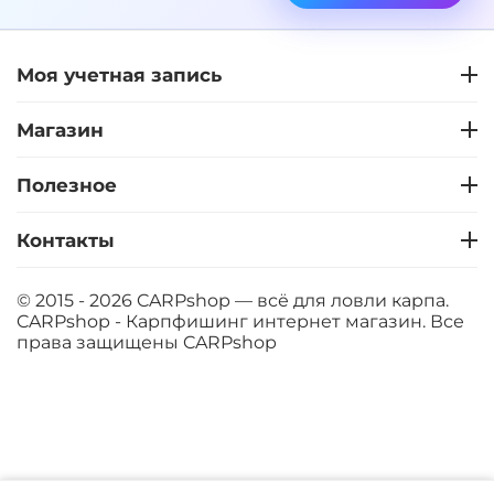
+
−
‍899‍
₽
‍1 058‍
₽
Моя учетная запись
Диаметр:
24 мм
Вкус:
Клубника
Магазин
Полезное
+
−
‍899‍
₽
‍1 058‍
₽
Контакты
Диаметр:
20 мм
Вкус:
Клубника
© 2015 - 2026 CARPshop — всё для ловли карпа.
CARPshop - Карпфишинг интернет магазин. Все
права защищены
CARPshop
+
−
‍899‍
₽
‍1 058‍
₽
Диаметр:
14 мм
Вкус:
Мандарин