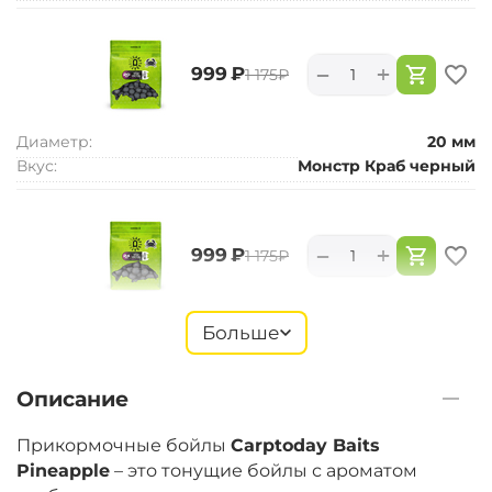
+
−
‍999‍
₽
‍1 175‍
₽
Диаметр:
20 мм
Вкус:
Монстр Краб черный
+
−
‍999‍
₽
‍1 175‍
₽
Диаметр:
24 мм
Больше
Вкус:
Монстр Краб черный
Описание
+
−
‍899‍
₽
‍1 058‍
₽
Прикормочные бойлы
Carptoday Baits
Pineapple
– это тонущие бойлы с ароматом