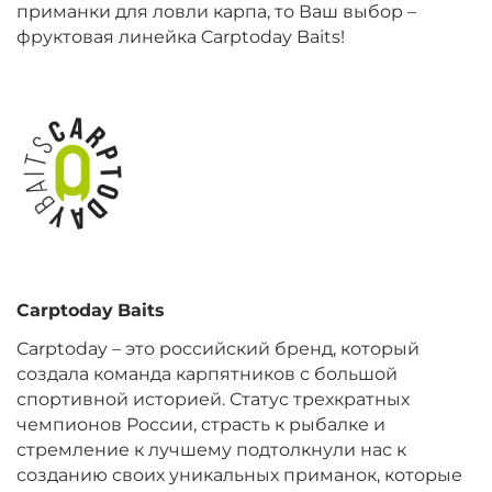
приманки для ловли карпа, то Ваш выбор –
фруктовая линейка Carptoday Baits!
+
−
‍899‍
₽
‍1 058‍
₽
Диаметр:
20 мм
Вкус:
Монстр Краб
+
−
‍899‍
₽
‍1 058‍
₽
Диаметр:
24 мм
Carptoday
Baits
Вкус:
Мульти Фиш
Carptoday – это российский бренд, который
создала команда карпятников с большой
спортивной историей. Статус трехкратных
+
−
‍899‍
₽
‍1 058‍
₽
чемпионов России, страсть к рыбалке и
стремление к лучшему подтолкнули нас к
созданию своих уникальных приманок, которые
Диаметр:
20 мм