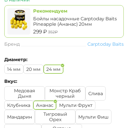
Рекомендуем
Бойлы насадочные Carptoday Baits
Pineapple (Ананас) 20мм
‍299‍
₽
‍352‍
₽
Бренд
Carptoday Baits
Диаметр:
14 мм
20 мм
24 мм
Вкус:
Медовая
Монстр Краб
Слива
Дыня
черный
Клубника
Ананас
Мульти Фрукт
Тигровый
Мандарин
Мульти Фиш
Орех