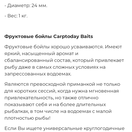
- Диаметр: 24 мм.
- Вес: 1 кг.
Диаметр:
20 мм
Вкус:
Медовая Дыня
Фруктовые бойлы
Carptoday
Baits
Фруктовые бойлы хорошо усваиваются. Имеют
+
−
‍899‍
₽
‍1 058‍
₽
яркий, насыщенный аромат и
сбалансированный состав, который привлекает
Диаметр:
24 мм
рыбу даже в самых сложных условиях на
Вкус:
Медовая Дыня
запрессованных водоемах.
Являются превосходной приманкой не только
для коротких сессий, когда нужна мгновенная
+
−
‍899‍
₽
‍1 058‍
₽
привлекательность, но также отлично
показывают себя и на более длительных
рыбалках, в том числе на водоемах с малой
Диаметр:
24 мм
плотностью рыбы!
Вкус:
Монстр Краб
Если Вы ищете универсальные круглогодичные