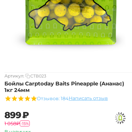
Артикул:
CTB023
Бойлы Carptoday Baits Pineapple (Ананас)
1кг 24мм
Написать отзыв
Отзывов: 184
‍899‍
₽
‍1 058‍
₽
-15%
В наличии