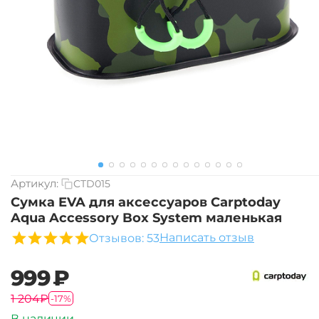
Артикул:
CTD015
Сумка EVA для аксессуаров Carptoday
Aqua Accessory Box System маленькая
Написать отзыв
Отзывов: 53
‍999‍
₽
‍1 204‍
₽
-17%
В наличии