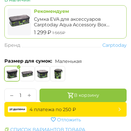
Рекомендуем
Сумка EVA для аксессуаров
Carptoday Aqua Accessory Box
System большая
‍1 299‍
₽
‍1 565‍
₽
Бренд
Carptoday
Размер для сумок:
Маленькая
+
−
В корзину
4 платежа по
250
₽
Отложить
СПИСОК ВАРИАНТОВ ТОВАРА