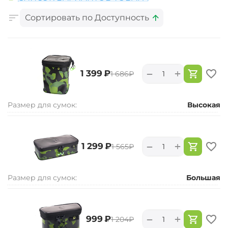
Сортировать по Доступность
+
−
‍1 399‍
₽
‍1 686‍
₽
Размер для сумок:
Высокая
+
−
‍1 299‍
₽
‍1 565‍
₽
Размер для сумок:
Большая
+
−
‍999‍
₽
‍1 204‍
₽