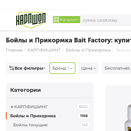
Каталог
Бойлы и Прикормка Bait Factory: купит
Главная
/
КАРПФИШИНГ
/
Бойлы и Прикормка
/
Бойлы 
Все фильтры
Бренд
1
Цена
Бесплатная 
Категории
КАРПФИШИНГ
6022
Бойлы и Прикормка
1168
Бойлы тонущие
142