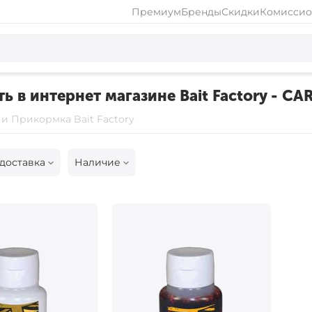
Премиум
Бренды
Скидки
Комиссио
ь в интернет магазине Bait Factory - CA
и Прикормка Bait Factory
доставка
Наличие