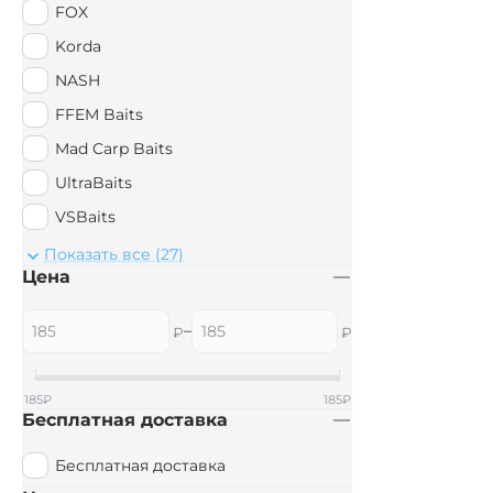
FOX
Korda
NASH
FFEM Baits
Mad Carp Baits
UltraBaits
VSBaits
StarBaits
Показать все (27)
Цена
Поймал - Отпусти
Drennan
–
₽
₽
Anaconda
EastShark
185
₽
185
₽
Бесплатная доставка
ASV-CODE
ESP
Бесплатная доставка
Deeper