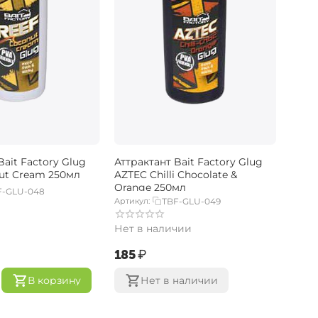
Bait Factory Glug
Аттрактант Bait Factory Glug
ut Cream 250мл
AZTEC Chilli Chocolate &
Orange 250мл
F-GLU-048
Артикул:
TBF-GLU-049
Нет в наличии
‍185‍
₽
В корзину
Нет в наличии