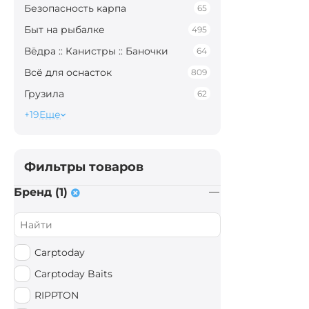
Безопасность карпа
65
Быт на рыбалке
495
Вёдра :: Канистры :: Баночки
64
Всё для оснасток
809
Грузила
62
+19
Еще
Фильтры товаров
Бренд (1)
Carptoday
Carptoday Baits
RIPPTON