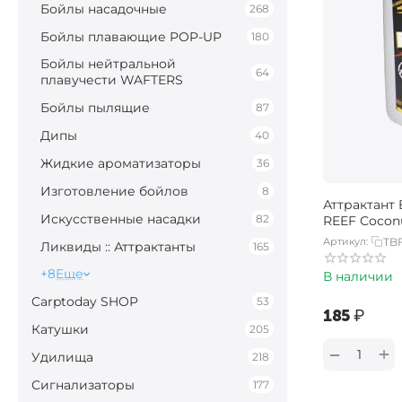
Бойлы насадочные
268
Бойлы плавающие POP-UP
180
Бойлы нейтральной
64
плавучести WAFTERS
Бойлы пылящие
87
Дипы
40
Жидкие ароматизаторы
36
Изготовление бойлов
8
Аттрактант 
Искусственные насадки
82
REEF Cocon
Артикул:
TB
Ликвиды :: Аттрактанты
165
+8
Еще
В наличии
Carptoday SHOP
53
‍185‍
₽
Катушки
205
+
−
Удилища
218
Сигнализаторы
177