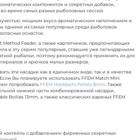
оматических компонентов и секретных добавок,
во время самых разных рыболовных сессий.
авучестью, мощным вкусо-ароматическим наполнением и
кты одними из самых популярных среди рыболовов
зопасных оснасток.
 Method Feeder, а также карпятников, предпочитающих
ила в эту серию популярные, ставшие уже легендарными
катной рыбалки, поэтому рекомендуется применять их для
атериалов и крючков малых размеров.
ать эти насадки как в единичном виде, так и в качестве
сли Вы планируете использовать FFEM Match Mini
туем попробовать
FFEM Hookbaits Pellets 8mm
. Также
тельной нижней части комбинированной насадки,
le Boilies 13mm, а также классических вареных FFEM
й коктейль с добавлением фирменных секретных
тивней.