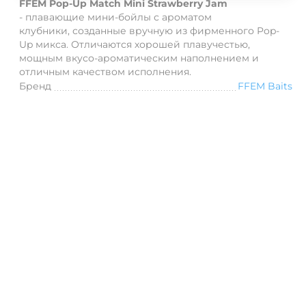
FFEM Pop-Up Match Mini
Strawberry Jam
-
плавающие мини-бойлы с ароматом
клубники,
созданные вручную из фирменного Pop-
Up микса. О
тличаются хорошей плавучестью,
мощным вкусо-ароматическим наполнением и
отличным качеством исполнения.
Бренд
FFEM Baits