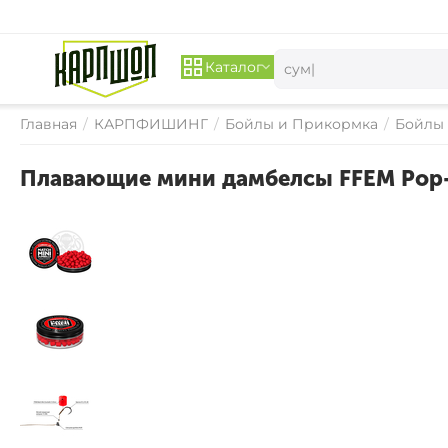
Каталог
Главная
/
КАРПФИШИНГ
/
Бойлы и Прикормка
/
Бойлы
Плавающие мини дамбелсы FFEM Pop-U