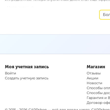
- Цвет: красный.
Бо
- Вкус: фруктовый
/ сладкий.
- Упаковка: банка 50 мл / 75 шт.
- Размер:
7 x 10 мм.
Моя учетная запись
Магазин
Войти
Отзывы
Создать учетную запись
Акции
Новости
Способы оп
Способы дос
Гарантия и 
Договор-оф
© 2015 - 2026 CARPshop — всё для ловли карпа. CARPsh