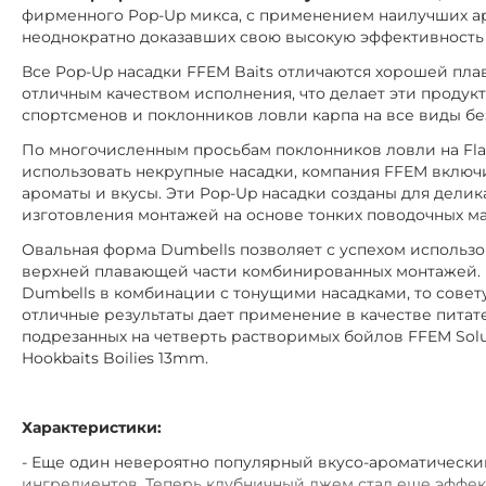
фирменного Pop-Up микса, с применением наилучших ар
неоднократно доказавших свою высокую эффективность 
Все Pop-Up насадки FFEM Baits отличаются хорошей пл
отличным качеством исполнения, что делает эти проду
спортсменов и поклонников ловли карпа на все виды бе
По многочисленным просьбам поклонников ловли на Flat
использовать некрупные насадки, компания FFEM включ
ароматы и вкусы. Эти Pop-Up насадки созданы для дели
изготовления монтажей на основе тонких поводочных м
Овальная форма Dumbеlls позволяет с успехом использов
верхней плавающей части комбинированных монтажей. Е
Dumbells в комбинации с тонущими насадками, то сове
отличные результаты дает применение в качестве пита
подрезанных на четверть растворимых бойлов FFEM Solub
Hookbaits Boilies 13mm.
Характеристики:
- Е
ще один невероятно популярный вкусо-ароматически
ингредиентов. Теперь клубничный джем стал еще эффек