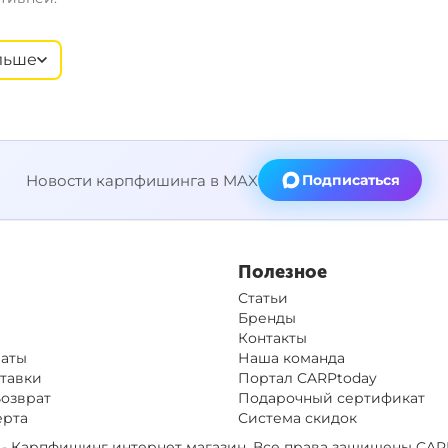
льше
Новости карпфишинга в MAX
Подписаться
Полезное
Статьи
Бренды
Контакты
латы
Наша команда
тавки
Портал CARPtoday
Возврат
Подарочный сертификат
ерта
Система скидок
op - Карпфишинг интернет магазин. Все права защищены
CAR