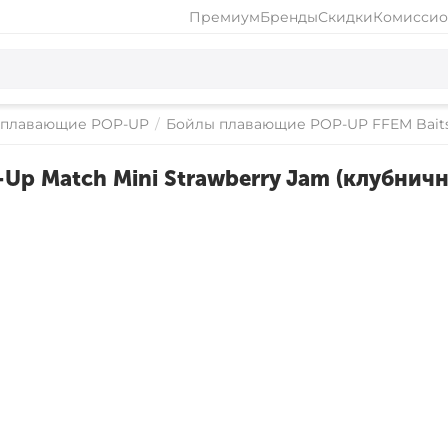
Премиум
Бренды
Скидки
Комиссио
 плавающие POP-UP
/
Бойлы плавающие POP-UP FFEM Bait
p Match Mini Strawberry Jam (клубнич