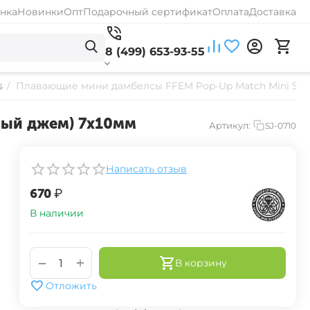
нка
Новинки
Опт
Подарочный сертификат
Оплата
Доставка
8 (499) 653-93-55
s
/
Плавающие мини дамбелсы FFEM Pop-Up Match Mini Stra
ный джем) 7x10мм
Артикул:
SJ-0710
Написать отзыв
‍670‍
₽
В наличии
+
−
В корзину
Отложить