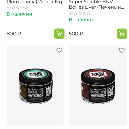
Plum (слива) 22mm 1kg
Super Soluble HNV
Boilies Liver (Печень и
Пряные Специи) 13mm
В наличии
В наличии
‍800‍
₽
‍500‍
₽