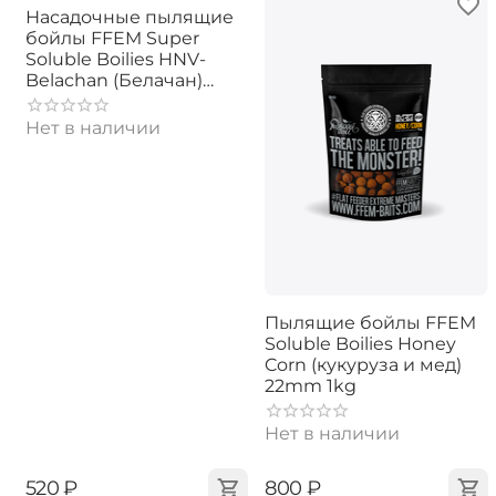
Насадочные пылящие
бойлы FFEM Super
Soluble Boilies HNV-
Belachan (Белачан)
16/20mm
Нет в наличии
Пылящие бойлы FFEM
Soluble Boilies Honey
Corn (кукуруза и мед)
22mm 1kg
Нет в наличии
‍520‍
₽
‍800‍
₽