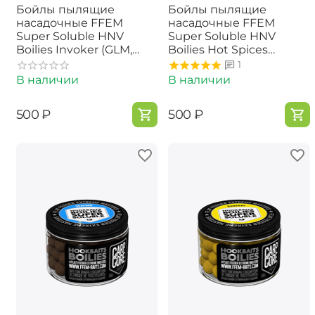
Бойлы пылящие
Бойлы пылящие
насадочные FFEM
насадочные FFEM
Super Soluble HNV
Super Soluble HNV
Boilies Invoker (GLM,
Boilies Hot Spices
Кальмар и Краб) 13mm
(Острые Специи) 13mm
1
В наличии
В наличии
‍500‍
₽
‍500‍
₽