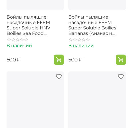
Бойлы пылящие
Бойлы пылящие
насадочные FFEM
насадочные FFEM
Super Soluble HNV
Super Soluble Boilies
Boilies Sea Food
Bananas (Ананас и
(Лосось, Кальмар и
Банан) 13mm
Ананас) 13mm
В наличии
В наличии
‍500‍
₽
‍500‍
₽