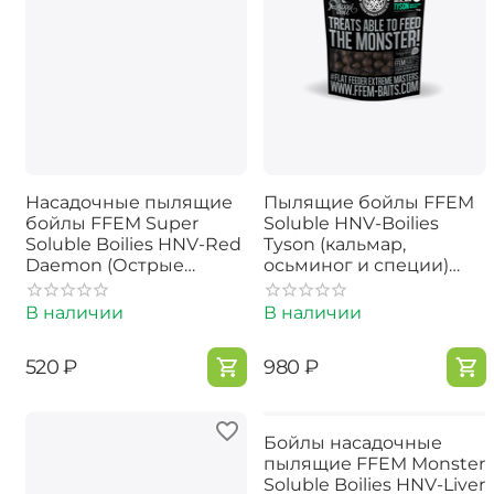
Насадочные пылящие
Пылящие бойлы FFEM
бойлы FFEM Super
Soluble HNV-Boilies
Soluble Boilies HNV-Red
Tyson (кальмар,
Dаеmon (Острые
осьминог и специи)
Специи) 16/20mm
22mm 1kg
В наличии
В наличии
‍520‍
₽
‍980‍
₽
Бойлы насадочные
пылящие FFEM Monster
Soluble Boilies HNV-Liver