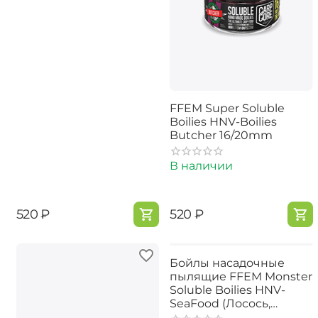
FFEM Super Soluble
Boilies HNV-Boilies
Butcher 16/20mm
В наличии
‍520‍
₽
‍520‍
₽
Бойлы насадочные
пылящие FFEM Monster
Soluble Boilies HNV-
SeaFood (Лосось,
Кальмар и Ананас)