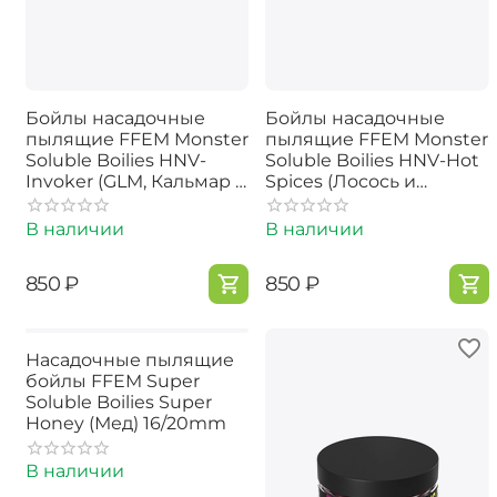
Бойлы насадочные
Бойлы насадочные
пылящие FFEM Monster
пылящие FFEM Monster
Soluble Boilies HNV-
Soluble Boilies HNV-Hot
Invoker (GLM, Кальмар и
Spices (Лосось и
Краб) 22mm 350г
Острые Специи) 22mm
350г
В наличии
В наличии
‍850‍
₽
‍850‍
₽
Насадочные пылящие
бойлы FFEM Super
Soluble Boilies Super
Honey (Мед) 16/20mm
В наличии