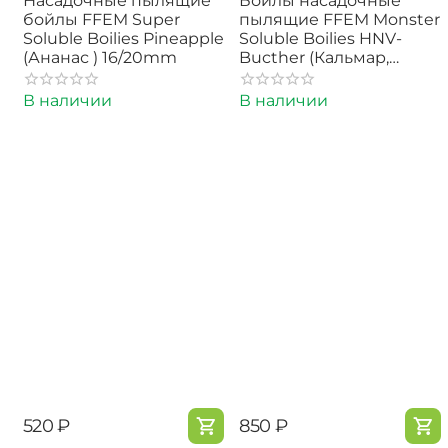
Насадочные пылящие
Бойлы насадочные
бойлы FFEM Super
пылящие FFEM Monster
Soluble Boilies Pineapple
Soluble Boilies HNV-
(Ананас ) 16/20mm
Bucther (Кальмар,
Осьминог и Клюква)
22mm 350г
В наличии
В наличии
‍520‍
₽
‍850‍
₽