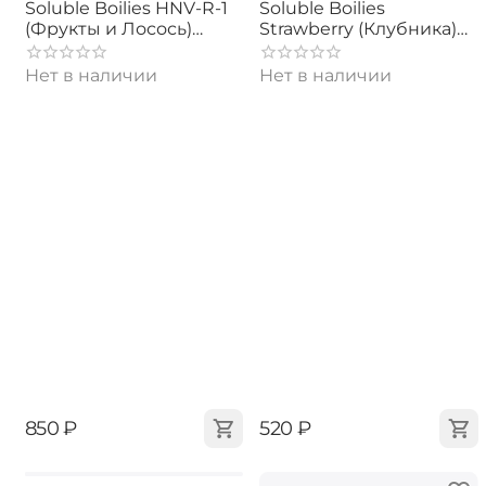
Soluble Boilies HNV-R-1
Soluble Boilies
(Фрукты и Лосось)
Strawberry (Клубника)
22mm 350г
16/20mm
Нет в наличии
Нет в наличии
‍850‍
₽
‍520‍
₽