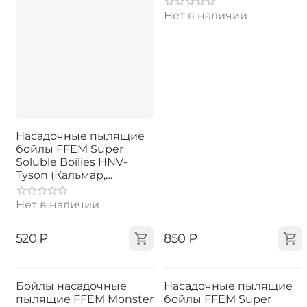
22mm 350г
Нет в наличии
Насадочные пылящие
бойлы FFEM Super
Soluble Boilies HNV-
Tyson (Кальмар,
Осьминог и Специи)
16/20mm
Нет в наличии
‍520‍
₽
‍850‍
₽
Бойлы насадочные
Насадочные пылящие
пылящие FFEM Monster
бойлы FFEM Super