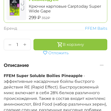
Крючки карповые Carptoday Super
Wide Gape
‍299‍
₽
‍352‍
₽
Бренд
FFEM Baits
+
−
В корзину
Отложить
Описание
FFEM Super Soluble Boilies Pineapple
-
эффективные насадочные бойлы быстрого
действия RE (Rapid Effect). Быстроусвояемый
микс включает в себя 28% белков различного
происхождения. Также в состав входит комплекс
аминокислот, Bird Food (набор различных зерен),
сладкие специи, различные вкусовые добавки,