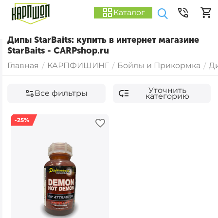
Каталог
Дипы StarBaits: купить в интернет магазине
StarBaits - CARPshop.ru
Главная
КАРПФИШИНГ
Бойлы и Прикормка
Д
/
/
/
Уточнить
Все фильтры
категорию
-25%