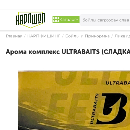
Каталог
Главная
/
КАРПФИШИНГ
/
Бойлы и Прикормка
/
Ликвид
Арома комплекс ULTRABAITS (СЛАДК