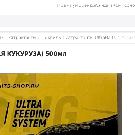
Премиум
Бренды
Скидки
Комиссио
ы :: Аттрактанты
/
Ликвиды :: Аттрактанты UltraBaits
/
Арома
АЯ КУКУРУЗА) 500мл