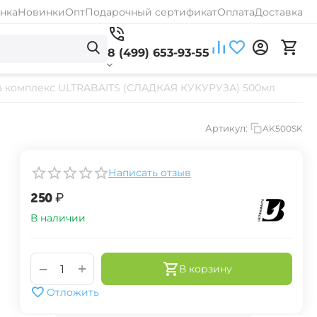
нка
Новинки
Опт
Подарочный сертификат
Оплата
Доставка
8 (499) 653-93-55
 комплекс ULTRABAITS (СЛАДКАЯ КУКУРУЗА) 500мл
Артикул:
AK500SK
Написать отзыв
‍250‍
₽
В наличии
+
−
В корзину
Отложить