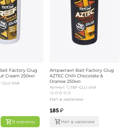
Bait Factory Glug
Аттрактант Bait Factory Glug
ut Cream 250мл
AZTEC Chilli Chocolate &
Orange 250мл
F-GLU-048
Артикул:
TBF-GLU-049
Нет в наличии
‍185‍
₽
В корзину
Нет в наличии