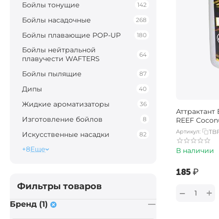
Бойлы тонущие
142
Бойлы насадочные
268
Бойлы плавающие POP-UP
180
Бойлы нейтральной
64
плавучести WAFTERS
Бойлы пылящие
87
Дипы
40
Жидкие ароматизаторы
36
Аттрактант 
Изготовление бойлов
8
REEF Cocon
Артикул:
TB
Искусственные насадки
82
+8
Еще
В наличии
‍185‍
₽
Фильтры товаров
+
−
Бренд (1)