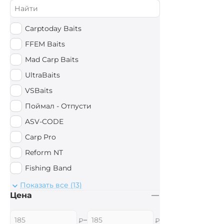
Carptoday Baits
FFEM Baits
Mad Carp Baits
UltraBaits
VSBaits
Поймал - Отпусти
ASV-CODE
Carp Pro
Reform NT
Fishing Band
Bait Factory
Показать все (13)
Цена
Chapel Baits
Martin Sb
–
₽
₽