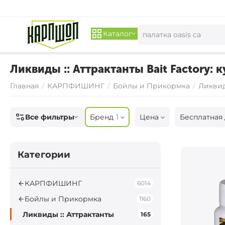
Каталог
Ликвиды :: Аттрактанты Bait Factory: к
Главная
/
КАРПФИШИНГ
/
Бойлы и Прикормка
/
Ликвид
Все фильтры
Бренд
1
Цена
Бесплатная 
Категории
КАРПФИШИНГ
6014
Бойлы и Прикормка
1160
Ликвиды :: Аттрактанты
165