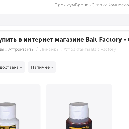
Премиум
Бренды
Скидки
Комиссио
упить в интернет магазине Bait Factory 
ы :: Аттрактанты
/
Ликвиды :: Аттрактанты Bait Factory
доставка
Наличие