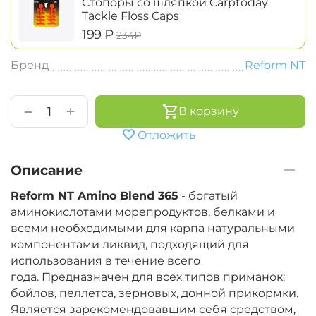
Стопоры со шляпкой Carptoday
Tackle Floss Caps
‍199‍
₽
‍234‍
₽
Бренд
Reform NT
+
−
В корзину
Отложить
Описание
Reform NT Amino Blend 365
- богатый
аминокислотами морепродуктов, белками и
всеми необходимыми для карпа натуральными
компонентами ликвид, подходящий для
использования в течение всего
года. Предназначен для всех типов приманок:
бойлов, пеллетса, зерновых, донной прикормки.
Является зарекомендовавшим себя средством,