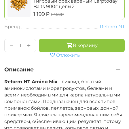
Тигровый орех варёный Carptoday
Baits 900г целый
‍1 199‍
₽
‍1 462‍
₽
Бренд
Reform NT
+
−
В корзину
Отложить
Описание
Reform NT Amino Mix
- ликвид, богатый
аминокислотами морепродуктов, белками и
всеми необходимыми для карпа натуральными
компонентами. Предназначен для всех типов
приманок: бойлов, пеллетса, зерновых, донной
прикормки. Является зарекомендовавшим себя
средством, обеспечивающим результат, потому
что позволяет выделить кормовое пятно и