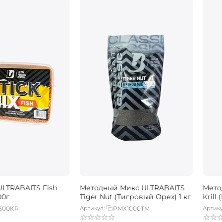
ULTRABAITS Fish
Методный Микс ULTRABAITS
Мето
00г
Tiger Nut (Тигровый Орех) 1 кг
Krill
500KR
Артикул:
PMX1000TM
Артику