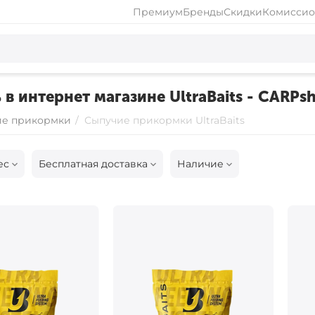
Премиум
Бренды
Скидки
Комиссио
в интернет магазине UltraBaits - CARPs
ие прикормки
/
Сыпучие прикормки UltraBaits
ес
Бесплатная доставка
Наличие