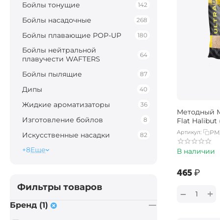
Бойлы тонущие
142
Бойлы насадочные
268
Бойлы плавающие POP-UP
180
Бойлы нейтральной
64
плавучести WAFTERS
Бойлы пылящие
87
Дипы
40
Жидкие ароматизаторы
36
Методный 
Изготовление бойлов
8
Flat Halibut
Артикул:
PM
Искусственные насадки
82
+8
Еще
В наличии
‍465‍
₽
Фильтры товаров
+
−
Бренд (1)