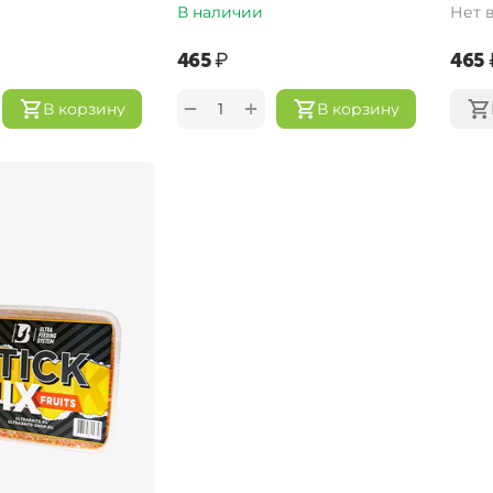
В наличии
Нет 
‍465‍
₽
‍465‍
+
−
В корзину
В корзину