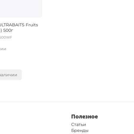
LTRABAITS Fruits
) 500г
500WF
чии
наличии
Полезное
Статьи
Бренды