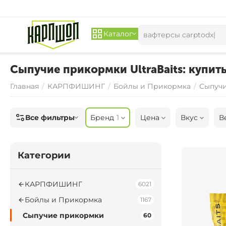
Каталог
Сыпучие прикормки UltraBaits: купить 
Главная
/
КАРПФИШИНГ
/
Бойлы и Прикормка
/
Сыпуч
Все фильтры
Бренд
1
Цена
Вкус
В
Категории
КАРПФИШИНГ
6021
Бойлы и Прикормка
1167
Сыпучие прикормки
60