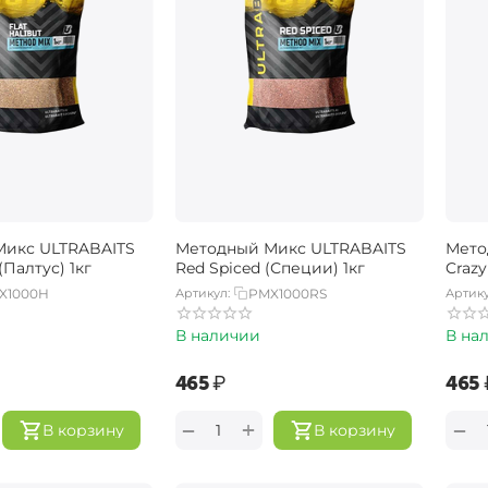
Микс ULTRABAITS
Методный Микс ULTRABAITS
Мето
 (Палтус) 1кг
Red Spiced (Специи) 1кг
Crazy
X1000H
Артикул:
PMX1000RS
Артику
В наличии
В на
‍465‍
₽
‍465‍
+
−
−
В корзину
В корзину