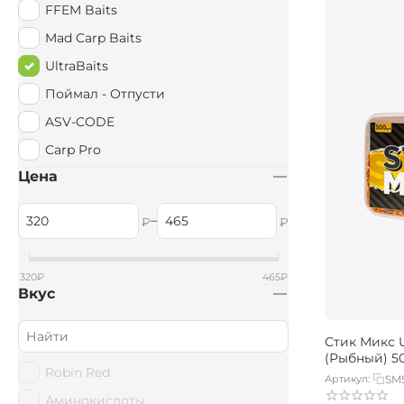
FFEM Baits
Mad Carp Baits
UltraBaits
Поймал - Отпусти
ASV-CODE
Carp Pro
Цена
–
₽
₽
320
₽
465
₽
Вкус
Стик Микс 
(Рыбный) 5
Robin Red
Артикул:
SM
Аминокислоты