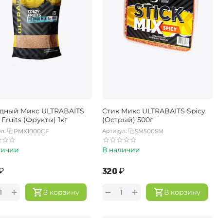
дный Микс ULTRABAITS
Стик Микс ULTRABAITS Spicy
 Fruits (Фрукты) 1кг
(Острый) 500г
л:
PMX1000CF
Артикул:
SM500SM
личии
В наличии
₽
‍320‍
₽
+
+
−
В корзину
В корзину