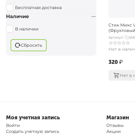
Креветки
Бесплатная доставка
Криль
Наличие
Кукуруза
Стик Микс U
В наличии
(Фруктовый
Манго
Артикул:
SM
Мандарин
Сбросить
Нет в нали
Мед
Морепродукты
‍320‍
₽
Острые Специи
Нет в 
Палтус
Печень
Рыбный
Рыбный / Мясной
Рыбный / Фруктовый
Моя учетная запись
Магазин
Скопекс
Войти
Отзывы
Создать учетную запись
Акции
Сладкая кукуруза