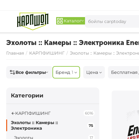
Каталог
Эхолоты :: Камеры :: Электроника Ener
Главная
/
КАРПФИШИНГ
/
Эхолоты :: Камеры :: Электрон
Все фильтры
Бренд
1
Цена
Бесплатная 
Категории
КАРПФИШИНГ
6016
Эхолоты :: Камеры ::
75
Электроника
Эхолоты
17