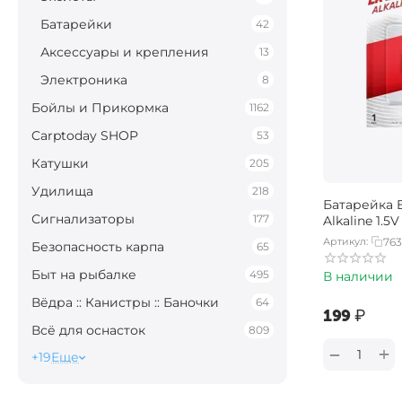
Батарейки
42
Аксессуары и крепления
13
Электроника
8
Бойлы и Прикормка
1162
Carptoday SHOP
53
Катушки
205
Удилища
218
Батарейка E
Сигнализаторы
177
Alkaline 1.5V
Артикул:
76
Безопасность карпа
65
Быт на рыбалке
495
В наличии
Вёдра :: Канистры :: Баночки
64
‍199‍
₽
Всё для оснасток
809
+
−
+19
Еще