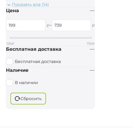
Water Wolf
Показать все (14)
Цена
Varta
Cyberfishing
–
₽
₽
Energizer
199
₽
739
₽
Бесплатная доставка
Бесплатная доставка
Наличие
В наличии
Сбросить