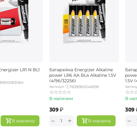
nergizer LR1 N BL1
Батарейка Energizer Alkaline
Батар
power LR6 AA BL4 Alkaline 1.5V
power
(4/96/32256)
1.5V 
38900083064
Артикул:
7638900246599
Артику
В наличии
В на
‍309‍
₽
‍309‍
+
−
−
В корзину
В корзину