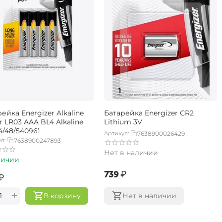
ейка Energizer Alkaline
Батарейка Energizer CR2
 LR03 AAA BL4 Alkaline
Lithium 3V
(4/48/54096)
Артикул:
7638900026429
л:
7638900247893
Нет в наличии
личии
‍739‍
₽
₽
+
В корзину
Нет в наличии