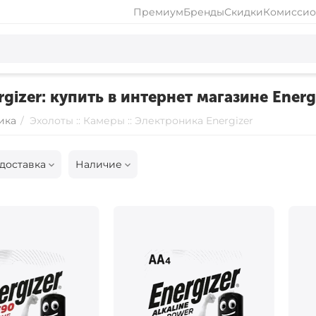
Премиум
Бренды
Скидки
Комиссио
gizer: купить в интернет магазине Energ
ика
/
Эхолоты :: Камеры :: Электроника Energizer
доставка
Наличие