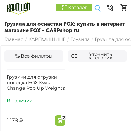
Каталог
Грузила для оснастки FOX: купить в интернет
магазине FOX - CARPshop.ru
Главная
КАРПФИШИНГ
Грузила
Грузила для о
/
/
/
Уточнить
Все фильтры
категорию
Грузики для огрузки
поводка FOX Kwik
Change Pop Up Weights
В наличии
‍1 179‍
₽