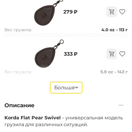
‍279‍
₽
Вес грузила:
4.0 oz – 113 г
‍333‍
₽
Вес грузила:
5.0 oz – 142 г
Больше
‍248‍
₽
Описание
Вес грузила:
1.0 oz – 28 г
Korda Flat Pear Swivel
– универсальная модель
грузила для различных ситуаций.