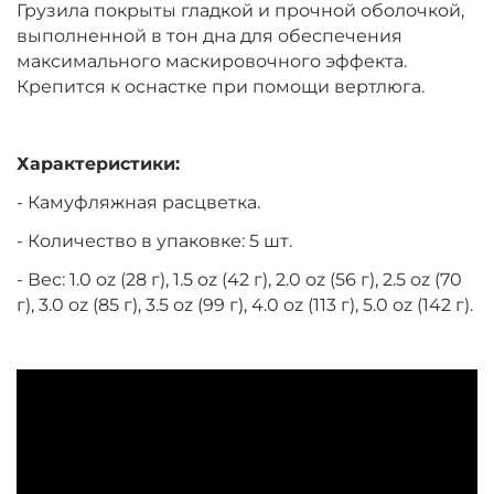
Грузила покрыты гладкой и прочной оболочкой,
‍248‍
₽
выполненной в тон дна для обеспечения
максимального маскировочного эффекта.
Крепится к оснастке при помощи вертлюга.
Вес грузила:
1.5 oz – 42 г
Характеристики:
‍248‍
₽
- Камуфляжная расцветка.
- Количество в упаковке: 5 шт.
Вес грузила:
2.5 oz – 70 г
- Вес: 1.0 oz (28 г), 1.5 oz (42 г), 2.0 oz (56 г), 2.5 oz (70
г), 3.0 oz (85 г), 3.5 oz (99 г), 4.0 oz (113 г), 5.0 oz (142 г).