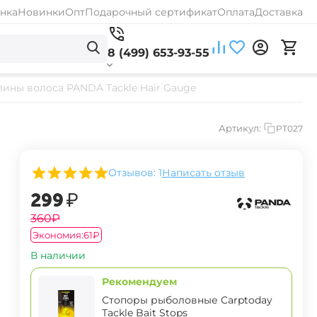
нка
Новинки
Опт
Подарочный сертификат
Оплата
Доставка
8 (499) 653-93-55
ины волоса PANDA Tackle Hair Gauge
Артикул:
PT027
Отзывов: 1
Написать отзыв
‍299‍
₽
‍360‍
₽
Экономия:
‍61‍
₽
В наличии
Рекомендуем
Стопоры рыболовные Carptoday
Tackle Bait Stops