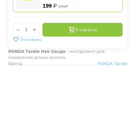
‍199‍
₽
‍234‍
₽
+
−
В корзину
Отложить
PANDA Tackle Hair Gauge
- инструмент для
измерения длины волоса.
Бренд
PANDA Tackle