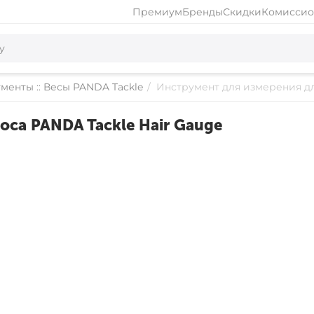
Премиум
Бренды
Скидки
Комиссио
менты :: Весы PANDA Tackle
/
Инструмент для измерения дл
са PANDA Tackle Hair Gauge