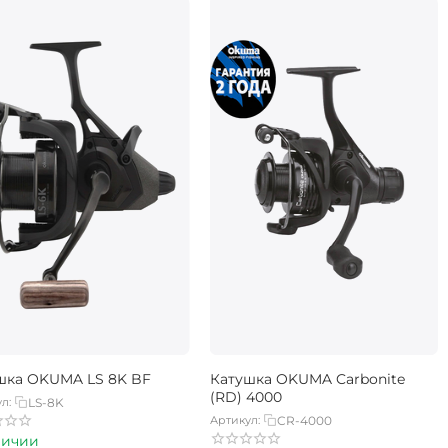
шка OKUMA LS 8K BF
Катушка OKUMA Carbonite
(RD) 4000
л:
LS-8K
Артикул:
CR-4000
личии