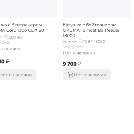
шка с бейтранером
Катушка с бейтранером
A Coronado CDX 80
OKUMA Tomcat Baitfeeder
18000
л:
CDX-80
Артикул:
TCBF-18000
в наличии
Нет в наличии
30‍
₽
‍9 700‍
₽
Нет в наличии
Нет в наличии