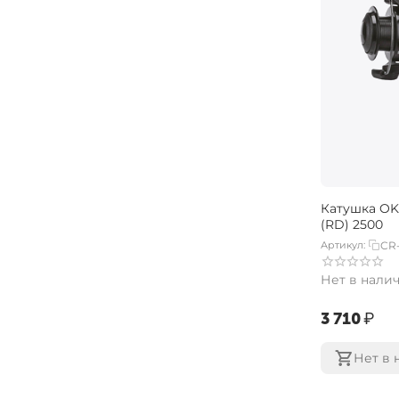
Катушка OK
(RD) 2500
Артикул:
CR
Нет в нали
‍3 710‍
₽
Нет в 