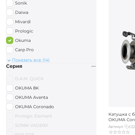
Sonik
Daiwa
Mivardi
Prologic
Okuma
Carp Pro
D.A.M.
Показать все (14)
Серия
Map
Leeda
D.A.M. QUICK
BoyaBY
OKUMA 8K
OKUMA Aventa
OKUMA Coronado
Катушка с 
Prologic Element
OKUMA Coro
SONIK VADERX
Артикул:
CD
FOX EOS