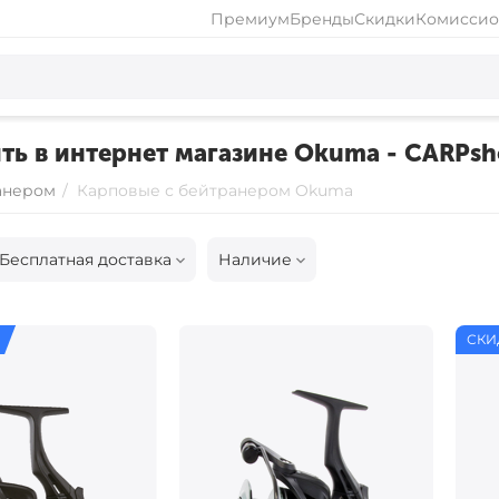
Премиум
Бренды
Скидки
Комиссио
ть в интернет магазине Okuma - CARPsh
анером
/
Карповые с бейтранером Okuma
Бесплатная доставка
Наличие
СКИ