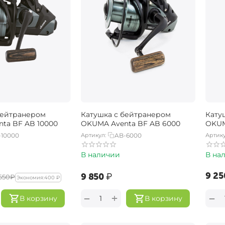
бейтранером
Катушка с бейтранером
Кату
ta BF AB 10000
OKUMA Aventa BF AB 6000
OKUM
-10000
Артикул:
AB-6000
Артику
В наличии
В на
‍9 25
‍9 850‍
₽
 650‍
₽
Экономия:
400
₽
+
−
−
В корзину
В корзину