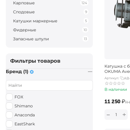
Карповые
124
Сподовые
9
Катушки маркерные
5
Фидерные
10
Запасные шпули
13
Фильтры товаров
Катушка с 
Бренд (1)
OKUMA Aven
Артикул:
AB
В наличии
FOX
‍11 250‍
₽
‍11
Shimano
+
−
Anaconda
EastShark