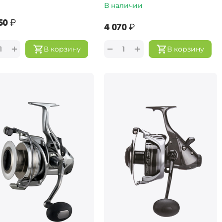
В наличии
50‍
₽
‍4 070‍
₽
+
+
−
В корзину
В корзину