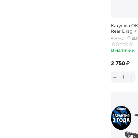
Катушка OK
Rear Drag +
Артикул:
ELR
В наличии
‍2 750‍
₽
+
−