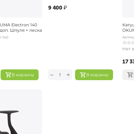
‍9 400‍
₽
UMA Electron 140
Кату
 доп. Шпуля + леска
OKUM
-140
Артику
Нет 
‍17 3
+
−
В корзину
В корзину