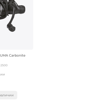
UMA Carbonite
-2500
чии
наличии