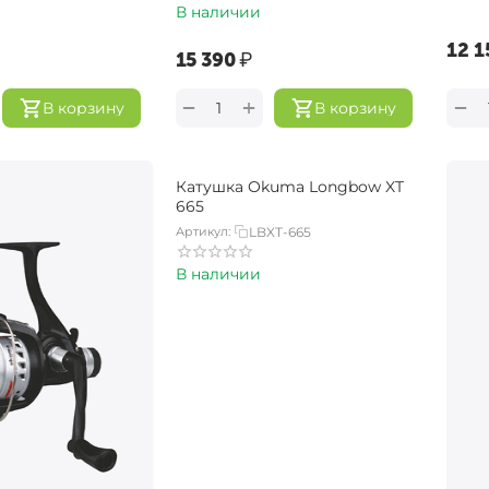
В наличии
‍12 1
‍15 390‍
₽
+
−
−
В корзину
В корзину
Катушка Okuma Longbow XT
665
Артикул:
LBXT-665
В наличии