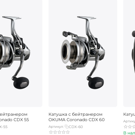
бейтранером
Катушка с бейтранером
Кату
nado CDX 55
OKUMA Coronado CDX 60
Артику
X-55
Артикул:
CDX-60
В на