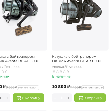
шка с бейтранером
Катушка с бейтранером
A Aventa BF AB 5000
OKUMA Aventa BF AB 8000
л:
AB-5000
Артикул:
AB-8000
личии
В наличии
0‍
₽
‍10 800‍
₽
‍9 560‍
₽
‍11 160‍
₽
Экономия:
310
₽
Экономия:
360
₽
+
+
−
В корзину
В корзину