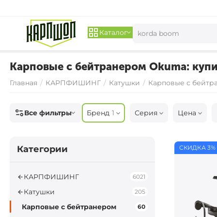
Каталог
Карповые с бейтранером Okuma: купи
Главная
/
КАРПФИШИНГ
/
Катушки
/
Карповые с бейтр
Все фильтры
Бренд
1
Серия
Цена
Категории
СКИДКА 3%
КАРПФИШИНГ
6021
Катушки
205
Карповые с бейтранером
60