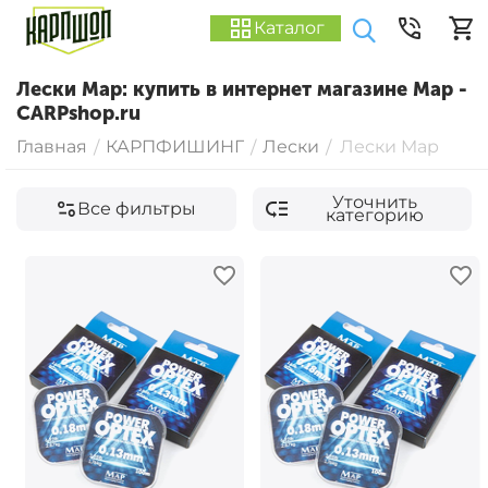
Каталог
Лески Map: купить в интернет магазине Map -
CARPshop.ru
Главная
КАРПФИШИНГ
Лески
Лески Map
/
/
/
Уточнить
Все фильтры
категорию