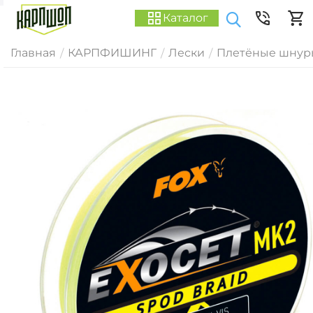
Каталог
Главная
КАРПФИШИНГ
Лески
Плетёные шнур
/
/
/